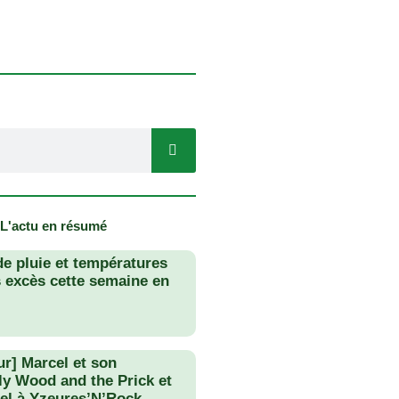
 L'actu en résumé
de pluie et températures
s excès cette semaine en
ur] Marcel et son
lly Wood and the Prick et
el à Yzeures’N’Rock