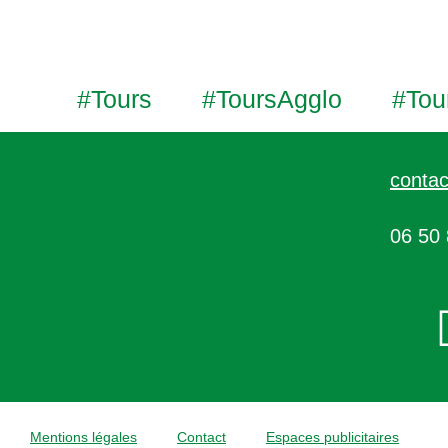
#Tours
#ToursAgglo
#Tou
contac
06 50 
Mentions légales
Contact
Espaces publicitaires