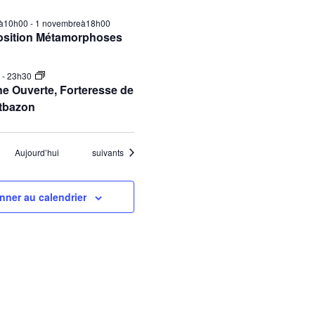
ilà10h00
-
1 novembreà18h00
osition Métamorphoses
0
-
23h30
e Ouverte, Forteresse de
tbazon
Évènements
Aujourd’hui
suivants
nner au calendrier