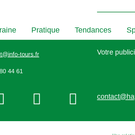
h
o
t
o
raine
Pratique
Tendances
Sp
V
i
e
Votre publici
t@info-tours.fr
w
80 44 61
contact@ha