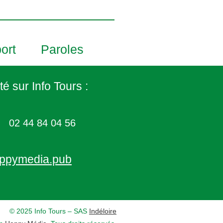
ort
Paroles
té sur Info Tours :
02 44 84 04 56
ppymedia.pub
© 2025 Info Tours – SAS
Indéloire