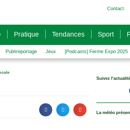
Contact
e
Pratique
Tendances
Sport
P
Publireportage
Jeux
[Podcasts] Ferme Expo 2025
ocale
Suivez l'actualit
La météo présen