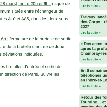
 28 mars), entre 20h et 6h :
risque de
Lire la suite »
imum située entre l’échangeur de
Travaux lancés
outes A10 et A85, dans les deux sens
des-Corps : r
2027
Lire la suite »
 6h :
fermeture de la bretelle de sortie
« Des actes i
e de la bretelle d’entrée de Joué-
après la profa
Chambray-lès
es déviations indiquées.
Lire la suite »
s bretelles d’entrée et sortie de
En 6 semaine
 direction de Paris. Suivre les
téléphones us
en Indre-et-Lo
Lire la suite »
Retour des fo
Touraine… et 
gestion des d