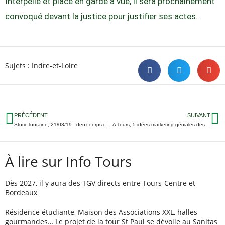
Interpellé et placé en garde à vue, il sera prochainement
convoqué devant la justice pour justifier ses actes.
Sujets :
Indre-et-Loire
PRÉCÉDENT
SUIVANT
StorieTouraine, 21/03/19 : deux corps carbonisés dans un bois d’Amboise, trains supprimés pour travaux ce week-end, le Tours FC défie le leader de National…
A Tours, 5 idées marketing géniales des étudiants de Brassart
À lire sur Info Tours
Dès 2027, il y aura des TGV directs entre Tours-Centre et
Bordeaux
Résidence étudiante, Maison des Associations XXL, halles
gourmandes… Le projet de la tour St Paul se dévoile au Sanitas