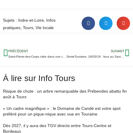
Sujets :
Indre-et-Loire
,
Infos
pratiques
,
Tours
,
Vie locale
PRÉCÉDENT
SUIVANT
Saint-Pierre-des-Corps citée dans une chanson du groupe Les Innocents
StorieTouraine, 18/03/19 : feux au Sanitas et à Azay-le-Rideau, manifestation de policiers à Tours, le Tours FC quitte la Coupe Gambardella…
À lire sur Info Tours
Risque de chute : un arbre remarquable des Prébendes abattu fin
août à Tours
« Un cadre magnifique » : le Domaine de Candé est votre spot
préféré pour un pique-nique avec vue en Touraine
Dès 2027, il y aura des TGV directs entre Tours-Centre et
Bordeaux