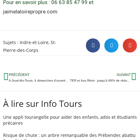
Pour en savoir plus : 06 63 85 47 99 et
j
aimelaloirepropre.com
Sujets :
Indre-et-Loire
,
St-
Pierre-des-Corps
PRÉCÉDENT
SUIVANT
A Joué-lès-Tours, 4 dimanches d’ouverture pour la médiathèque
TER et bus Rémi : jusqu’à 66% de réduction pour les jeunes en 2019
À lire sur Info Tours
Une appli tourangelle pour aider des enfants, ados et étudiants
précaires
Risque de chute : un arbre remarquable des Prébendes abattu