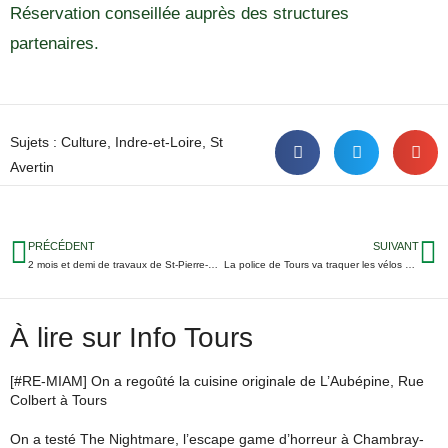
Réservation conseillée auprès des structures
partenaires.
Sujets :
Culture
,
Indre-et-Loire
,
St
Avertin
PRÉCÉDENT
SUIVANT
2 mois et demi de travaux de St-Pierre-des-Corps à La-Ville-aux-Dames
La police de Tours va traquer les vélos en infraction
À lire sur Info Tours
[#RE-MIAM] On a regoûté la cuisine originale de L’Aubépine, Rue
Colbert à Tours
On a testé The Nightmare, l’escape game d’horreur à Chambray-