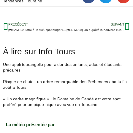
Tendances
,
Touraine
PRÉCÉDENT
SUIVANT
[#MIAM] Le Tatoué Toqué, spot burger incontournable à Tours-Nord
[#RE-MIAM] On a goûté la nouvelle cuisine du Cubrik dans le Vieux-Tours
À lire sur Info Tours
Une appli tourangelle pour aider des enfants, ados et étudiants
précaires
Risque de chute : un arbre remarquable des Prébendes abattu fin
août à Tours
« Un cadre magnifique » : le Domaine de Candé est votre spot
préféré pour un pique-nique avec vue en Touraine
La météo présentée par