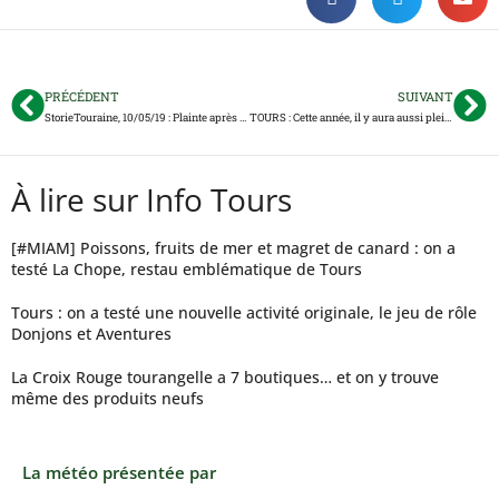
PRÉCÉDENT
SUIVANT
StorieTouraine, 10/05/19 : Plainte après une altercation à Bulle d’O, le Tours FC en grand danger, le TVB peut-être champion ce vendredi…
TOURS : Cette année, il y aura aussi plein d’associations à Sport’Ouvertes
À lire sur Info Tours
[#MIAM] Poissons, fruits de mer et magret de canard : on a
testé La Chope, restau emblématique de Tours
Tours : on a testé une nouvelle activité originale, le jeu de rôle
Donjons et Aventures
La Croix Rouge tourangelle a 7 boutiques… et on y trouve
même des produits neufs
La météo présentée par