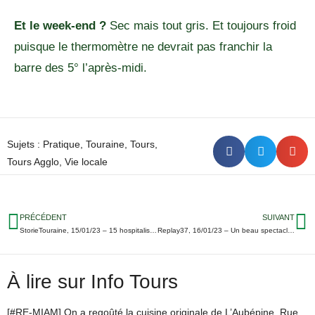
Et le week-end ?
Sec mais tout gris. Et toujours froid
puisque le thermomètre ne devrait pas franchir la
barre des 5° l’après-midi.
Sujets :
Pratique
,
Touraine
,
Tours
,
Tours Agglo
,
Vie locale
PRÉCÉDENT
SUIVANT
StorieTouraine, 15/01/23 – 15 hospitalisations après un incendie à Tours / Accident mortel à Betz-le-Château / Le bilan d’AirBnb dans Tours Métropole…
Replay37, 16/01/23 – Un beau spectacle à Ballan, nouvelle défaite du TVB, l’humoriste Waly Dia ravit le public : trois images du week-end
À lire sur Info Tours
[#RE-MIAM] On a regoûté la cuisine originale de L’Aubépine, Rue