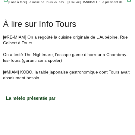
[Face à face] Le maire de Tours vs. Xavier Niel : à chacun ses arguments sur la 5G
[Il l’ouvre] HANDBALL : Le président de Chambray se paye le TVB
À lire sur Info Tours
[#RE-MIAM] On a regoûté la cuisine originale de L’Aubépine, Rue
Colbert à Tours
On a testé The Nightmare, l’escape game d’horreur à Chambray-
lès-Tours (garanti sans spoiler)
[#MIAM] KŌBŌ, la table japonaise gastronomique dont Tours avait
absolument besoin
La météo présentée par