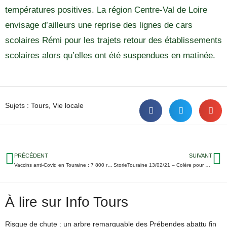
températures positives. La région Centre-Val de Loire
envisage d’ailleurs une reprise des lignes de cars
scolaires Rémi pour les trajets retour des établissements
scolaires alors qu’elles ont été suspendues en matinée.
Sujets :
Tours
,
Vie locale
PRÉCÉDENT
SUIVANT
Vaccins anti-Covid en Touraine : 7 800 rendez-vous de plus ouverts ce vendredi
StorieTouraine 13/02/21 – Colère pour une fermeture de classe à Cangey ; Fin du verglas en Touraine ; Le duel de choc de l’UTBM…
À lire sur Info Tours
Risque de chute : un arbre remarquable des Prébendes abattu fin