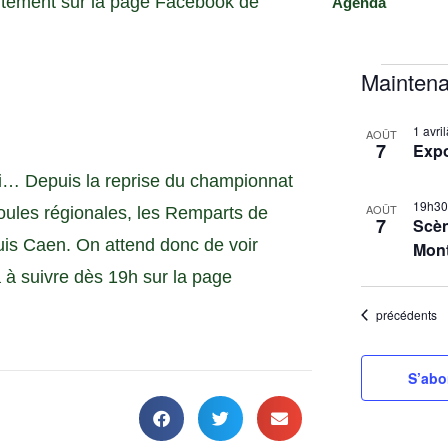
uitement sur la page Facebook de
Agenda
Maintena
S
L
1 avr
é
AOÛT
7
Exp
i
l
di… Depuis la reprise du championnat
s
e
19h3
t
c
AOÛT
oules régionales, les Remparts de
7
Scèn
t
o
uis Caen. On attend donc de voir
Mon
i
f
 à suivre dès 19h sur la page
o
e
n
Évènements
précédents
v
n
e
e
n
S’abo
z
t
l
s
a