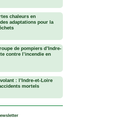
rtes chaleurs en
des adaptations pour la
échets
roupe de pompiers d’Indre-
tte contre l’incendie en
olant : l’Indre-et-Loire
 accidents mortels
newsletter