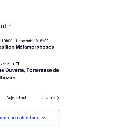
nt
ilà10h00
-
1 novembreà18h00
osition Métamorphoses
0
-
23h30
e Ouverte, Forteresse de
tbazon
Évènements
Aujourd’hui
suivants
nner au calendrier