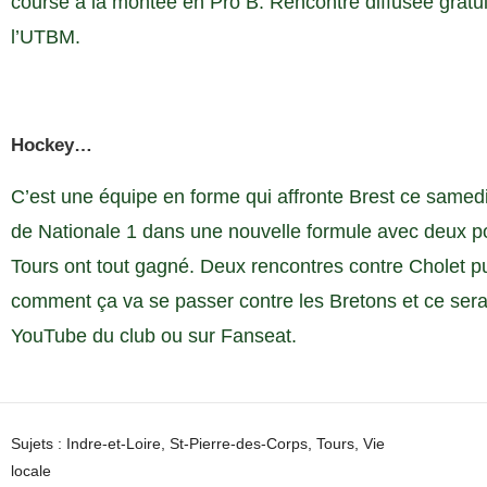
course à la montée en Pro B. Rencontre diffusée grat
l’UTBM.
Hockey…
C’est une équipe en forme qui affronte Brest ce same
de Nationale 1 dans une nouvelle formule avec deux p
Tours ont tout gagné. Deux rencontres contre Cholet p
comment ça va se passer contre les Bretons et ce sera
YouTube du club ou sur Fanseat.
Sujets :
Indre-et-Loire
,
St-Pierre-des-Corps
,
Tours
,
Vie
locale