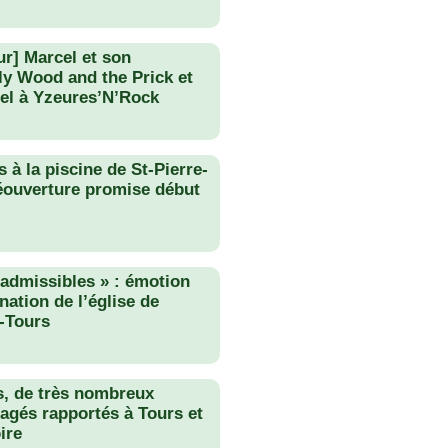
ur] Marcel et son
lly Wood and the Prick et
el à Yzeures’N’Rock
 à la piscine de St-Pierre-
éouverture promise début
nadmissibles » : émotion
nation de l’église de
-Tours
s, de très nombreux
agés rapportés à Tours et
ire