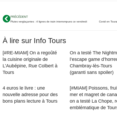
PRÉCÉDENT
Pluies verglaçantes : 4 lignes de train interrompues ce vendredi
À lire sur Info Tours
[#RE-MIAM] On a regoûté
On a testé The Nightm
la cuisine originale de
l’escape game d’horre
L’Aubépine, Rue Colbert à
Chambray-lès-Tours
Tours
(garanti sans spoiler)
4 euros le livre : une
[#MIAM] Poissons, frui
nouvelle adresse pour des
mer et magret de cana
bons plans lecture à Tours
on a testé La Chope, r
emblématique de Tour