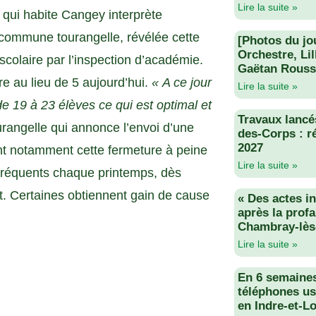
Lire la suite »
qui habite Cangey interprète
 commune tourangelle, révélée cette
[Photos du jo
Orchestre, Li
scolaire par l’inspection d’académie.
Gaëtan Rouss
e au lieu de 5 aujourd’hui.
« A ce jour
Lire la suite »
 19 à 23 élèves ce qui est optimal et
Travaux lancés
urangelle qui annonce l’envoi d’une
des-Corps : r
2027
ant notamment cette fermeture à peine
Lire la suite »
 fréquents chaque printemps, dès
. Certaines obtiennent gain de cause
« Des actes i
après la profa
Chambray-lès
Lire la suite »
En 6 semaine
téléphones us
en Indre-et-Lo