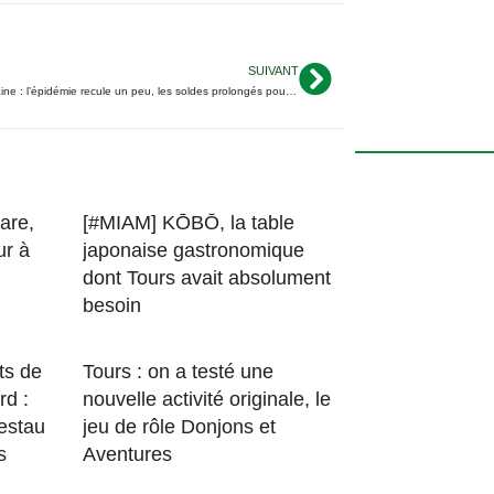
d
i
a
n
t
SUIVANT
P
Covid en Touraine : l’épidémie recule un peu, les soldes prolongés pour compenser le couvre-feu
e
h
o
t
o
are,
[#MIAM] KŌBŌ, la table
V
ur à
japonaise gastronomique
i
dont Tours avait absolument
e
besoin
w
ts de
Tours : on a testé une
rd :
nouvelle activité originale, le
estau
jeu de rôle Donjons et
s
Aventures