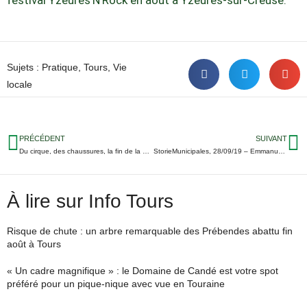
Sujets :
Pratique
,
Tours
,
Vie
locale
PRÉCÉDENT
SUIVANT
Du cirque, des chaussures, la fin de la guinguette… Voici nos conseils de sorties ce week-end en Touraine
StorieMunicipales, 28/09/19 – Emmanuel Denis tête de liste des Cogitations Citoyennes ; Les premières mesures de Nicolas Gautreau…
À lire sur Info Tours
Risque de chute : un arbre remarquable des Prébendes abattu fin
août à Tours
« Un cadre magnifique » : le Domaine de Candé est votre spot
préféré pour un pique-nique avec vue en Touraine