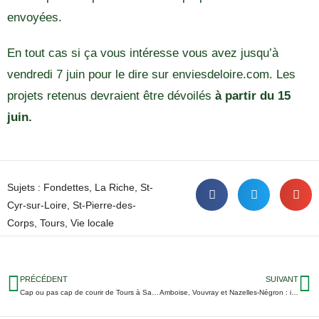
envoyées.
En tout cas si ça vous intéresse vous avez jusqu’à
vendredi 7 juin pour le dire sur enviesdeloire.com. Les
projets retenus devraient être dévoilés
à partir du 15
juin.
Sujets :
Fondettes
,
La Riche
,
St-
Cyr-sur-Loire
,
St-Pierre-des-
Corps
,
Tours
,
Vie locale
PRÉCÉDENT
SUIVANT
Cap ou pas cap de courir de Tours à Saché ?
Amboise, Vouvray et Nazelles-Négron : il est temps de parler du risque d’inondations