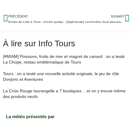
PRÉCÉDENT
SUIVANT
Envies de Loire à Tours : encore quelques jours pour proposer vos idées
[Appli locale] Les Années Joué plus pratiques avec un smartphone
À lire sur Info Tours
[#MIAM] Poissons, fruits de mer et magret de canard : on a testé
La Chope, restau emblématique de Tours
Tours : on a testé une nouvelle activité originale, le jeu de rôle
Donjons et Aventures
La Croix Rouge tourangelle a 7 boutiques… et on y trouve même
des produits neufs
La météo présentée par