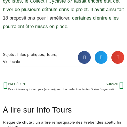
cyclistes, le Collectif Cycliste 37 faisait encore état cet
hiver de plusieurs défauts dans le projet. Il avait ainsi fait
18 propositions pour l’améliorer
, certaines d’entre elles
pourraient être mises en place.
Sujets :
Infos pratiques
,
Tours
,
Vie locale
PRÉCÉDENT
SUIVANT
Ces ministres qui n’ont pas (encore) posé le pied en Touraine en 2019
La préfecture tente d’éviter l’organisation du grand Teknival 2019 en Indre-et-Loire
À lire sur Info Tours
Risque de chute : un arbre remarquable des Prébendes abattu fin