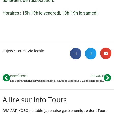
adhérents de l’association.
Horaires : 15h-19h le vendredi, 10h-19h le samedi.
Sujets :
Tours
,
Vie locale
PRÉCÉDENT
SUIVANT
Les 7 perturbations qui vous attendent cette semaine sur l’A10 et l’A85
Coupe de France : le TVB en finale après s’être fait peur
À lire sur Info Tours
[#MIAM] KŌBŌ, la table japonaise gastronomique dont Tours