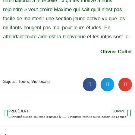
International a interpellé : « ça les motive à nous
rejoindre » veut croire Maxime qui sait qu’il n’est pas
facile de maintenir une section jeune active vu que les
militants bougent pas mal pour leurs études. En
attendant toute aide est la bienvenue
et les infos sont ici.
Olivier Collet
Sujets :
Tours
,
Vie locale
PRÉCÉDENT
SUIVANT
L’Arthothèque de Touraine s’installe à l’Hôtel Gouin. Mais au fait, c’est quoi l’Arthothèque ?
L’industrie recrute sur le bassin de Loches