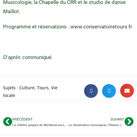
Musicologie, la Chapelle du CRR et le studio de danse
Maillot.
Programme et réservations :
www.conservatoiretours.fr
D’après communiqué.
Sujets :
Culture
,
Tours
,
Vie
locale
PRÉCÉDENT
SUIVANT
La célèbre grappe de Montlouis-sur-Loire bientôt de retour
Le dessinateur tourangeau Titwane lauréat du Prix franceinfo 2018 de la BD d’actualité et de reportage