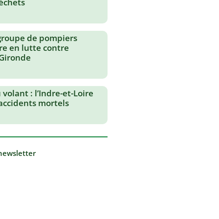
échets
groupe de pompiers
re en lutte contre
 Gironde
volant : l’Indre-et-Loire
 accidents mortels
 newsletter