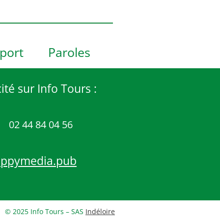
port
Paroles
ité sur Info Tours :
02 44 84 04 56
appymedia.pub
© 2025 Info Tours – SAS
Indéloire