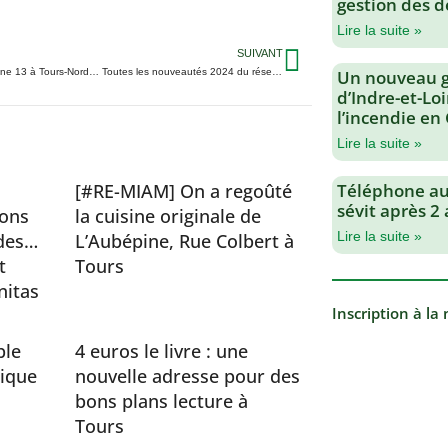
gestion des d
Lire la suite »
SUIVANT
Bus de nuit, ligne 13 à Tours-Nord… Toutes les nouveautés 2024 du réseau Fil Bleu
Un nouveau 
d’Indre-et-Loi
l’incendie en
Lire la suite »
[#RE-MIAM] On a regoûté
Téléphone au 
sévit après 2
ions
la cuisine originale de
Lire la suite »
des…
L’Aubépine, Rue Colbert à
t
Tours
nitas
Inscription à la
ble
4 euros le livre : une
ique
nouvelle adresse pour des
bons plans lecture à
Tours