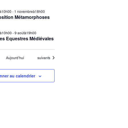
ilà10h00
-
1 novembreà18h00
osition Métamorphoses
tà10h00
-
9 aoûtà19h00
es Equestres Médiévales
Évènements
Aujourd’hui
suivants
nner au calendrier