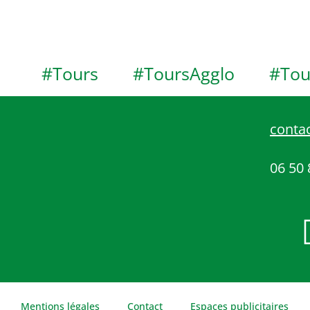
#Tours
#ToursAgglo
#Tou
contac
06 50 
Mentions légales
Contact
Espaces publicitaires