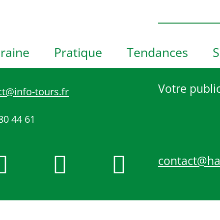
h
o
t
o
raine
Pratique
Tendances
S
V
i
e
Votre public
t@info-tours.fr
w
80 44 61
contact@h