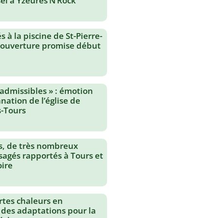
el à Yzeures’N’Rock
 à la piscine de St-Pierre-
réouverture promise début
nadmissibles » : émotion
nation de l’église de
-Tours
s, de très nombreux
agés rapportés à Tours et
oire
rtes chaleurs en
 des adaptations pour la