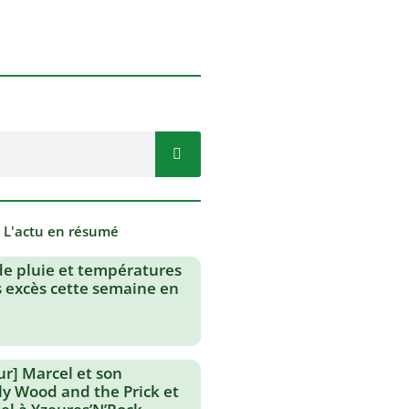
- L'actu en résumé
de pluie et températures
s excès cette semaine en
ur] Marcel et son
lly Wood and the Prick et