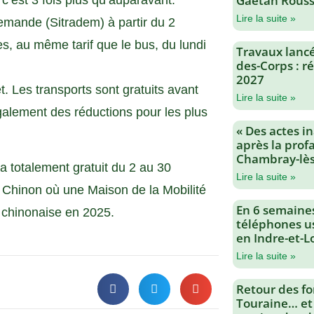
Gaëtan Rouss
c’est 3 fois plus qu’auparavant.
Lire la suite »
emande (Sitradem) à partir du 2
, au même tarif que le bus, du lundi
Travaux lancés
des-Corps : 
2027
. Les transports sont gratuits avant
Lire la suite »
également des réductions pour les plus
« Des actes i
après la profa
Chambray-lès
a totalement gratuit du 2 au 30
Lire la suite »
 Chinon où une Maison de la Mobilité
En 6 semaine
 chinonaise en 2025.
téléphones us
en Indre-et-L
Lire la suite »
Retour des fo
Touraine… et