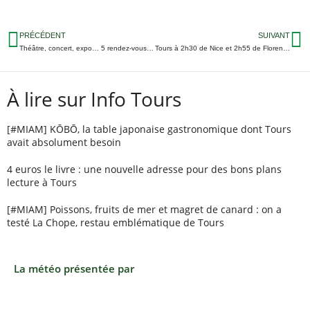
PRÉCÉDENT
SUIVANT
Théâtre, concert, expo… 5 rendez-vous marquants du festival Bruissements d’Elles 2025
Tours à 2h30 de Nice et 2h55 de Florence : de nouvelles lignes ouvrent fin mai à l’aéroport
À lire sur Info Tours
[#MIAM] KŌBŌ, la table japonaise gastronomique dont Tours
avait absolument besoin
4 euros le livre : une nouvelle adresse pour des bons plans
lecture à Tours
[#MIAM] Poissons, fruits de mer et magret de canard : on a
testé La Chope, restau emblématique de Tours
La météo présentée par