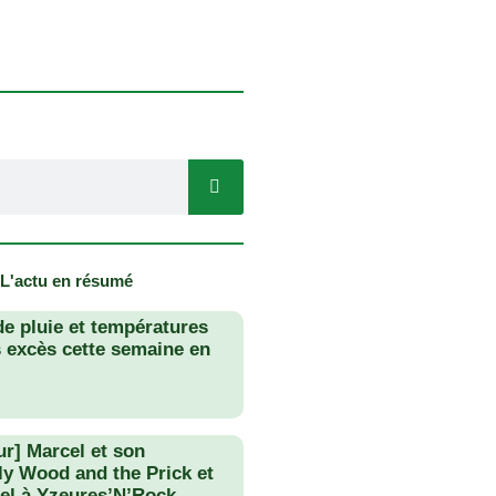
 L'actu en résumé
de pluie et températures
s excès cette semaine en
ur] Marcel et son
lly Wood and the Prick et
el à Yzeures’N’Rock