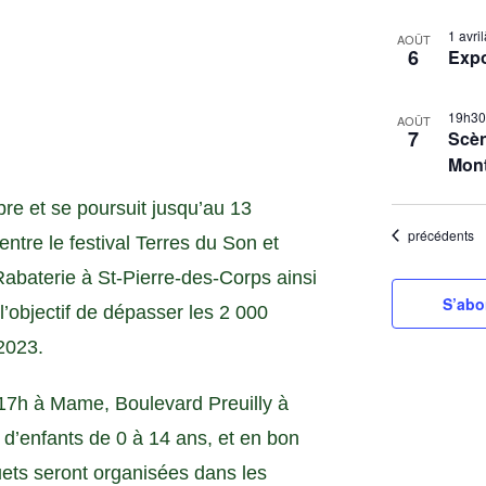
S
L
1 avr
é
AOÛT
6
Exp
i
l
s
e
19h3
t
c
AOÛT
7
Scèn
t
o
Mon
i
f
o
re et se poursuit jusqu’au 13
e
n
Évènements
précédents
 entre le festival Terres du Son et
v
n
e
 Rabaterie à St-Pierre-des-Corps ainsi
e
n
S’abo
 l’objectif de dépasser les 2 000
z
t
l
 2023.
s
a
d
i
 17h à Mame, Boulevard Preuilly à
a
n
n d’enfants de 0 à 14 ans, et en bon
t
P
jouets seront organisées dans les
e