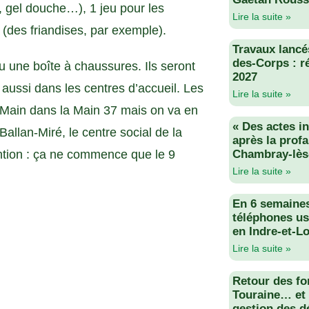
 gel douche…), 1 jeu pour les
Lire la suite »
(des friandises, par exemple).
Travaux lancés
des-Corps : r
 une boîte à chaussures. Ils seront
2027
aussi dans les centres d’accueil. Les
Lire la suite »
e Main dans la Main 37 mais on va en
« Des actes i
 Ballan-Miré, le centre social de la
après la profa
ention : ça ne commence que le 9
Chambray-lès
Lire la suite »
En 6 semaine
téléphones us
en Indre-et-Lo
Lire la suite »
Retour des fo
Touraine… et 
gestion des d