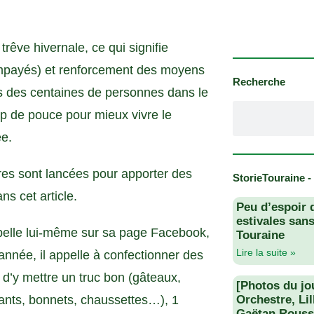
êve hivernale, ce qui signifie
’impayés) et renforcement des moyens
Recherche
urs des centaines de personnes dans le
up de pouce pour mieux vivre le
ée.
res sont lancées pour apporter des
StorieTouraine -
ns cet article.
Peu d’espoir 
estivales san
appelle lui-même sur sa page Facebook,
Touraine
Lire la suite »
année, il appelle à confectionner des
st d’y mettre un truc bon (gâteaux,
[Photos du jo
ants, bonnets, chaussettes…), 1
Orchestre, Li
Gaëtan Rouss