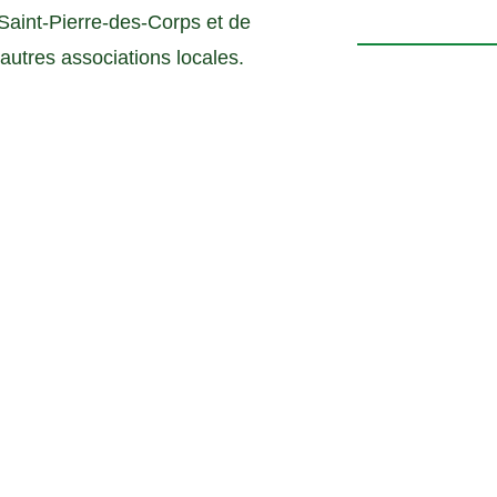
h
 Saint-Pierre-des-Corps et de
o
d’autres associations locales.
t
o
V
i
e
w