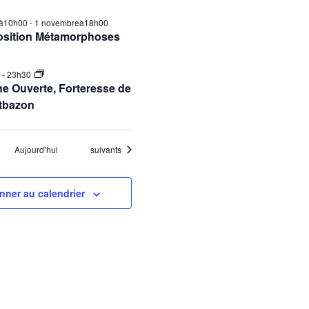
ilà10h00
-
1 novembreà18h00
osition Métamorphoses
0
-
23h30
e Ouverte, Forteresse de
tbazon
Évènements
Aujourd’hui
suivants
nner au calendrier