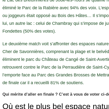
le Lac des Bretonnières de Joué-lès-Tours se qualifie m
éliminé le Parc de la Rabière avec 94% des voix. L’es
ou joggeurs était opposé au Bois des Hâtes… Il s’imp
lui, un autre lac : celui de Chambray qui s’impose de 
Fondettes (50% des votes).
Le deuxième match voit s’affronter des espaces naturel
Cher de Savonnières, comprenant la plage et le belvédè
éliminent le parc du Château de Cangé de Saint-Avert
retrouvent contre le Parc de la Perraudière de Saint-Cyr
l’emporte face au Parc des Grandes Brosses de Mettray
de finale car il a recueilli 81% de soutiens.
Qui mérite d’aller en finale ? C’est à vous de voter ci-