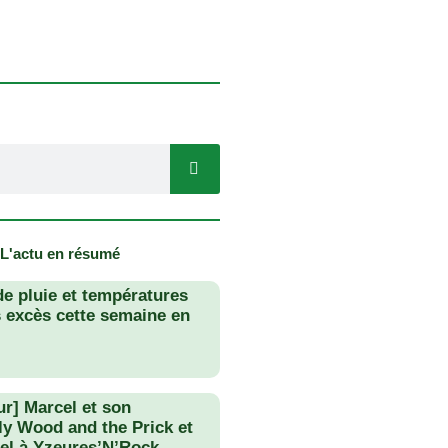
 L'actu en résumé
de pluie et températures
s excès cette semaine en
ur] Marcel et son
lly Wood and the Prick et
el à Yzeures’N’Rock