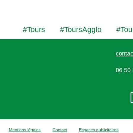
#Tours
#ToursAgglo
#Tou
contac
06 50 
Mentions légales
Contact
Espaces publicitaires