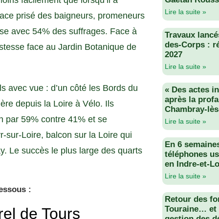
oins facilement que lorsqu’il a
Lire la suite »
pace prisé des baigneurs, promeneurs
ose avec 54% des suffrages. Face à
Travaux lancés
des-Corps : r
justesse face au Jardin Botanique de
2027
Lire la suite »
s avec vue : d’un côté les Bords du
« Des actes i
après la profa
re depuis la Loire à Vélo. Ils
Chambray-lès
in par 59% contre 41% et se
Lire la suite »
-sur-Loire, balcon sur la Loire qui
En 6 semaine
. Le succès le plus large des quarts
téléphones us
en Indre-et-Lo
Lire la suite »
dessous :
Retour des fo
Touraine… et 
gestion des d