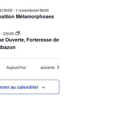
ilà10h00
-
1 novembreà18h00
osition Métamorphoses
0
-
23h30
e Ouverte, Forteresse de
tbazon
Évènements
Aujourd’hui
suivants
nner au calendrier