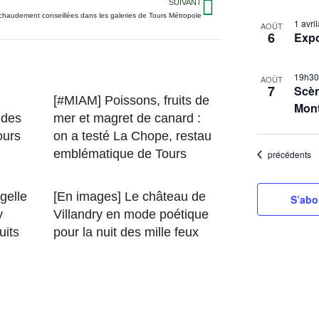
SUIVANT
S
chaudement conseillées dans les galeries de Tours Métropole
L
1 avr
é
AOÛT
6
Exp
i
l
s
e
19h3
t
c
AOÛT
7
Scèn
t
o
[#MIAM] Poissons, fruits de
Mon
i
 des
mer et magret de canard :
f
o
ours
on a testé La Chope, restau
e
n
emblématique de Tours
Évènements
précédents
v
n
e
e
gelle
[En images] Le château de
n
S’abo
z
y
Villandry en mode poétique
t
l
uits
pour la nuit des mille feux
s
a
d
i
a
n
t
P
e