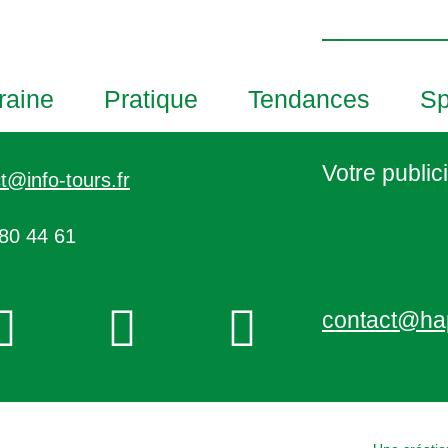
h
o
t
o
raine
Pratique
Tendances
Sp
V
i
e
Votre publici
t@info-tours.fr
w
80 44 61
contact@ha