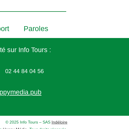
ort
Paroles
té sur Info Tours :
02 44 84 04 56
ppymedia.pub
© 2025 Info Tours – SAS
Indéloire