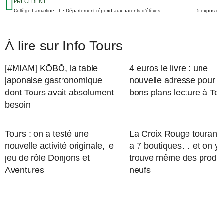
PRÉCÉDENT
Collège Lamartine : Le Département répond aux parents d’élèves
5 expos 
À lire sur Info Tours
[#MIAM] KŌBŌ, la table
4 euros le livre : une
japonaise gastronomique
nouvelle adresse pour
dont Tours avait absolument
bons plans lecture à T
besoin
Tours : on a testé une
La Croix Rouge touran
nouvelle activité originale, le
a 7 boutiques… et on 
jeu de rôle Donjons et
trouve même des prod
Aventures
neufs