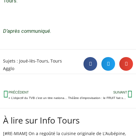
Tours.
D’après communiqué.
Sujets :
Joué-lès-Tours
,
Tours
Agglo
PRÉCÉDENT
SUIVANT
« L’objectif du TVB c’est un titre national par an »
Théâtre d’improvisation : le FRUIT fait son retour sur les planches
À lire sur Info Tours
[#RE-MIAM] On a regoûté la cuisine originale de L’Aubépine,