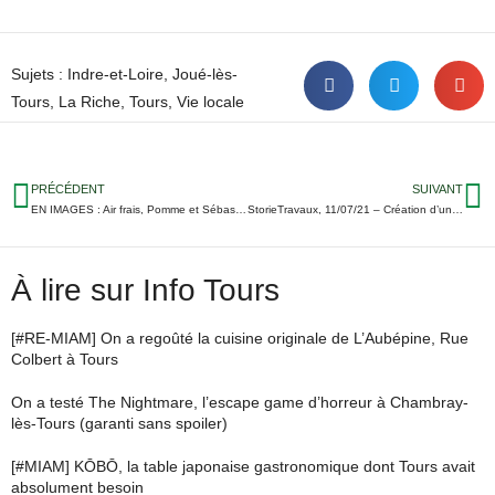
Sujets :
Indre-et-Loire
,
Joué-lès-
Tours
,
La Riche
,
Tours
,
Vie locale
PRÉCÉDENT
SUIVANT
EN IMAGES : Air frais, Pomme et Sébastien Tellier… On vous raconte la première soirée de Terres du Son
StorieTravaux, 11/07/21 – Création d’une grande piste cyclable Rue Edouard Vaillant à Tours
À lire sur Info Tours
[#RE-MIAM] On a regoûté la cuisine originale de L’Aubépine, Rue
Colbert à Tours
On a testé The Nightmare, l’escape game d’horreur à Chambray-
lès-Tours (garanti sans spoiler)
[#MIAM] KŌBŌ, la table japonaise gastronomique dont Tours avait
absolument besoin