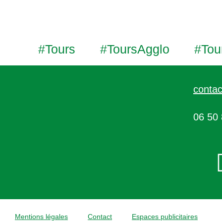
#Tours
#ToursAgglo
#Tou
contac
06 50 
Mentions légales
Contact
Espaces publicitaires