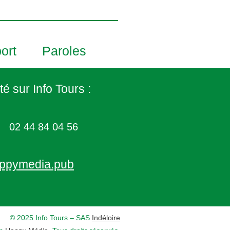
ort
Paroles
té sur Info Tours :
02 44 84 04 56
ppymedia.pub
© 2025 Info Tours – SAS
Indéloire