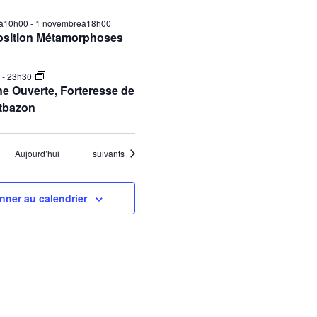
ilà10h00
-
1 novembreà18h00
osition Métamorphoses
0
-
23h30
e Ouverte, Forteresse de
tbazon
Évènements
Aujourd’hui
suivants
nner au calendrier