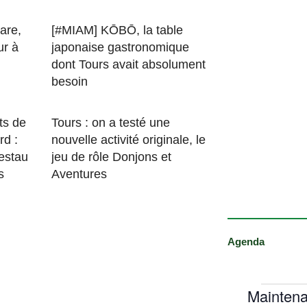
are,
[#MIAM] KŌBŌ, la table
ur à
japonaise gastronomique
dont Tours avait absolument
besoin
ts de
Tours : on a testé une
rd :
nouvelle activité originale, le
estau
jeu de rôle Donjons et
s
Aventures
Agenda
Maintena