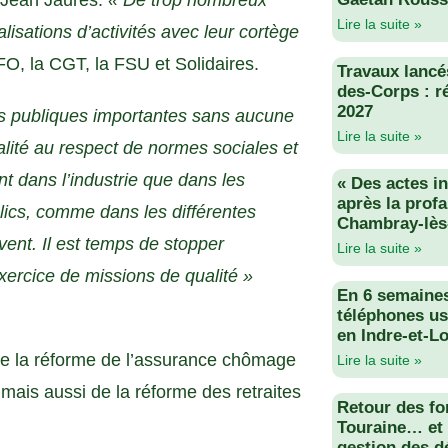
 Jean Jaurès.
« De trop nombreux
Lire la suite »
alisations d’activités avec leur cortège
FO, la CGT, la FSU et Solidaires.
Travaux lancés
des-Corps : r
2027
es publiques importantes sans aucune
Lire la suite »
alité au respect de normes sociales et
t dans l’industrie que dans les
« Des actes i
après la profa
blics, comme dans les différentes
Chambray-lès
vent. Il est temps de stopper
Lire la suite »
xercice de missions de qualité »
En 6 semaine
téléphones us
en Indre-et-Lo
 de la réforme de l’assurance chômage
Lire la suite »
mais aussi de la réforme des retraites
Retour des fo
Touraine… et 
gestion des d