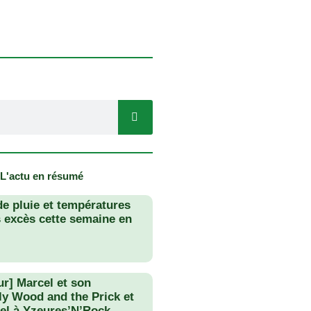
 L'actu en résumé
de pluie et températures
s excès cette semaine en
ur] Marcel et son
lly Wood and the Prick et
el à Yzeures’N’Rock