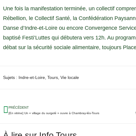
Une fois la manifestation terminée, un collectif compr
Rébellion, le Collectif Santé, la Confédération Paysann
Danse d’Indre-et-Loire ou encore Convergence Servic
baptisé Festi’Luttes qui débutera vers 12h. Au progr
débat sur la sécurité sociale alimentaire, toujours Pla
Sujets :
Indre-et-Loire
,
Tours
,
Vie locale
PRÉCÉDENT
[En vitrine] Un « village du surgelé » ouvre à Chambray-lès-Tours
À lire sur Info Tours