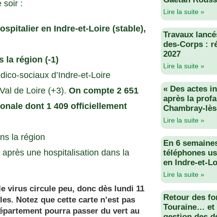
 soir :
Lire la suite »
italier en Indre-et-Loire (stable),
Travaux lancés
des-Corps : r
2027
 la région (-1)
Lire la suite »
ico-sociaux d’Indre-et-Loire
« Des actes i
al de Loire (+3).
On compte 2 651
après la profa
onale dont 1 409 officiellement
Chambray-lès
Lire la suite »
ns la région
En 6 semaine
 après une hospitalisation dans la
téléphones us
en Indre-et-Lo
Lire la suite »
le virus circule peu, donc dès lundi 11
Retour des fo
es. Notez que cette carte n’est pas
Touraine… et 
 département pourra passer du vert au
gestion des d