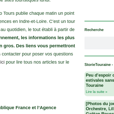
e sites touristiques lundi.
nfo Tours publie chaque matin un point
nces en Indre-et-Loire. C’est un tour
u quotidien, le tout établi à partir de
Recherche
ennement, les informations les plus
en gros. Des liens vous permettront
 contacter pour poser vos questions
 ici
pour lire tous nos articles sur le
StorieTouraine -
Peu d’espoir 
estivales san
-
Touraine
Lire la suite »
[Photos du jo
lique France et l’Agence
Orchestre, Li
Gaëtan Rouss