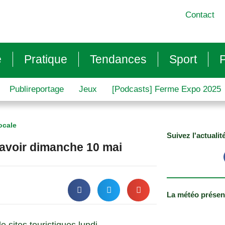
Contact
e
Pratique
Tendances
Sport
P
Publireportage
Jeux
[Podcasts] Ferme Expo 2025
ocale
Suivez l'actualit
 savoir dimanche 10 mai
La météo présen