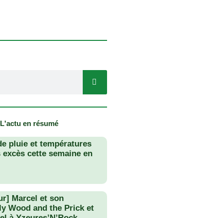
 L'actu en résumé
de pluie et températures
s excès cette semaine en
ur] Marcel et son
lly Wood and the Prick et
el à Yzeures’N’Rock