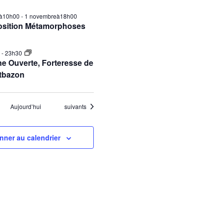
ilà10h00
-
1 novembreà18h00
osition Métamorphoses
0
-
23h30
e Ouverte, Forteresse de
tbazon
Évènements
Aujourd’hui
suivants
nner au calendrier