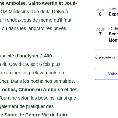
e Amboise, Saint-Avertin et Joué-
S
L
1 avr
é
AOÛT
SOS Médecins Rue de la Dolve à
6
Exp
i
l
sur rendez-vous de même qu’il faut
s
e
ou dans les laboratoires privés.
19h3
t
c
AOÛT
7
Scèn
t
o
Mon
i
f
o
e
capacité
d’analyser 2 400
n
Évènements
précédents
v
n
du Covid-19, soit 6 fois plus
e
e
r examiner les prélèvements en
n
S’abo
z
t-Cher. Dans les pochaines semaines,
t
l
s
a
à Loches, Chinon ou Amboise
et des
d
i
ouraine selon les besoins, ainsi que
a
n
galement de pratiquer des
t
P
e Santé, le Centre-Val de Loire
e