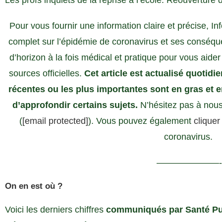
Les profs inquiets de la reprise à l’école. Réouverture d
Pour vous fournir une information claire et précise, I
complet sur l’épidémie de coronavirus et ses conséque
d’horizon à la fois médical et pratique pour vous aider a
sources officielles.
Cet article est actualisé quotidi
récentes ou les plus importantes sont en gras et 
d’approfondir certains sujets.
N’hésitez pas à nous
(
[email protected]
). Vous pouvez également
cliquer
coronavirus.
———————
On en est où ?
Voici les derniers chiffres
communiqués par Santé Pub