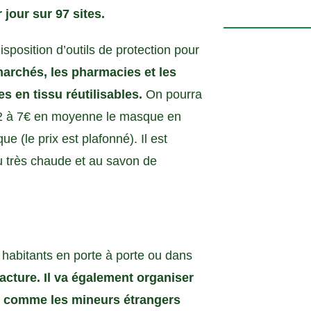
h
jour sur 97 sites.
o
t
isposition d’outils de protection pour
o
rchés, les pharmacies et les
V
 en tissu réutilisables.
On pourra
i
e 2 à 7€ en moyenne le masque en
e
w
 (le prix est plafonné). Il est
au très chaude et au savon de
 habitants en porte à porte ou dans
facture. Il va également organiser
lté comme les mineurs étrangers