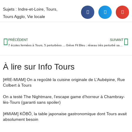
Sujets :
Indre-et-Loire
,
Tours
,
Tours Agglo
,
Vie locale
PRÉCÉDENT
SUIVANT
7 écoles fermées à Tours, 5 perturbées à Joué : la grève des profs se poursuit vendredi 6 décembre
Grève Fil Bleu : réseau très perturbé samedi 7 décembre, aucun tram avant 13h
À lire sur Info Tours
[#RE-MIAM] On a regoûté la cuisine originale de L’Aubépine, Rue
Colbert à Tours
On a testé The Nightmare, l’escape game d’horreur à Chambray-
lès-Tours (garanti sans spoiler)
[#MIAM] KŌBŌ, la table japonaise gastronomique dont Tours avait
absolument besoin