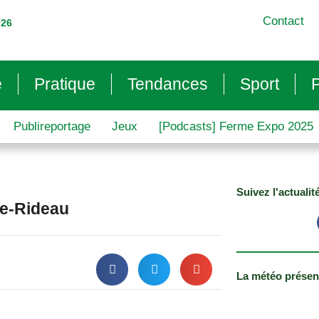
Contact
026
e
Pratique
Tendances
Sport
P
Publireportage
Jeux
[Podcasts] Ferme Expo 2025
Suivez l'actualit
-le-Rideau
La météo présen