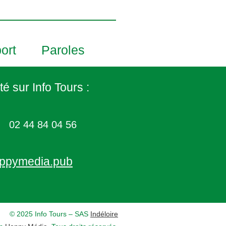
ort
Paroles
té sur Info Tours :
02 44 84 04 56
ppymedia.pub
© 2025 Info Tours – SAS
Indéloire