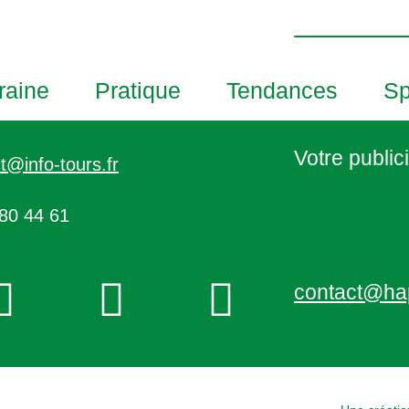
h
o
t
o
raine
Pratique
Tendances
Sp
V
i
e
Votre publici
t@info-tours.fr
w
80 44 61
contact@ha