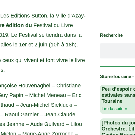
es Editions Sutton, la Ville d’Azay-
re édition du
Festival du Livre
019. Le Festival se tiendra dans la
Recherche
les le 1er et 2 juin (10h à 18h).
ceux qui vivent et font vivre le livre
rs.
StorieTouraine -
rançoise Houvenaghel – Christiane
Peu d’espoir 
 Guy Papin – Michel Meneau – Eric
estivales san
Touraine
haud – Jean-Michel Sieklucki –
Lire la suite »
– Raoul Garnier – Jean-Claude
[Photos du jo
es Jeanne – Aude Guilvard – Lilou
Orchestre, Li
 Miclon – Marie-Ange Zorroche –
Gaëtan Rouss