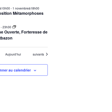
ilà10h00
-
1 novembreà18h00
osition Métamorphoses
0
-
23h30
e Ouverte, Forteresse de
tbazon
Évènements
Aujourd’hui
suivants
nner au calendrier