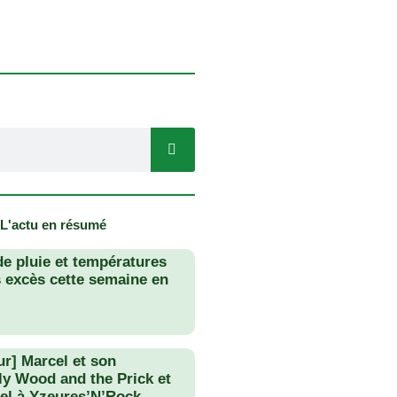
 L'actu en résumé
de pluie et températures
s excès cette semaine en
ur] Marcel et son
lly Wood and the Prick et
el à Yzeures’N’Rock