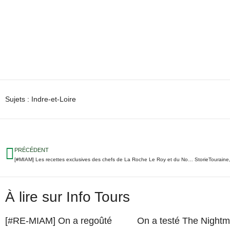
Sujets :
Indre-et-Loire
PRÉCÉDENT
[#MIAM] Les recettes exclusives des chefs de La Roche Le Roy et du Nobuki
À lire sur Info Tours
[#RE-MIAM] On a regoûté
On a testé The Nightm