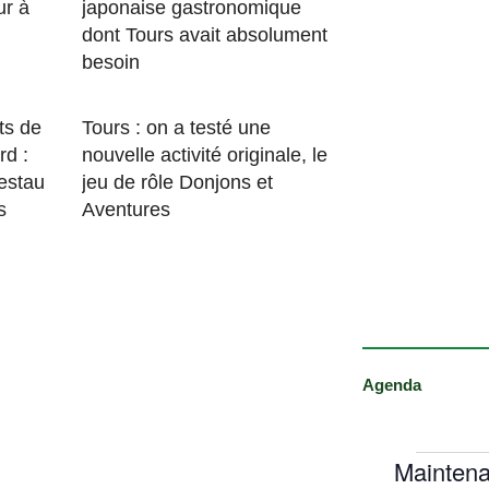
ur à
japonaise gastronomique
dont Tours avait absolument
besoin
ts de
Tours : on a testé une
rd :
nouvelle activité originale, le
estau
jeu de rôle Donjons et
s
Aventures
Agenda
Maintena