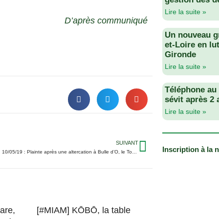
Lire la suite »
D’après communiqué
Un nouveau g
et-Loire en lu
Gironde
Lire la suite »
Téléphone au v
sévit après 2
Lire la suite »
SUIVANT
Inscription à la 
StorieTouraine, 10/05/19 : Plainte après une altercation à Bulle d’O, le Tours FC en grand danger, le TVB peut-être champion ce vendredi…
are,
[#MIAM] KŌBŌ, la table