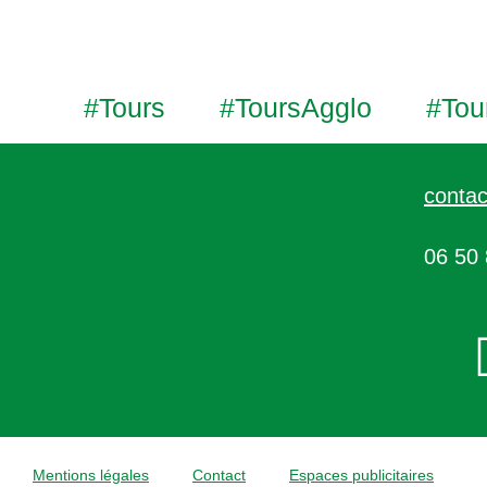
#Tours
#ToursAgglo
#Tou
contac
06 50 
Mentions légales
Contact
Espaces publicitaires