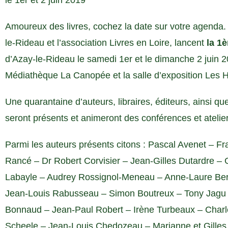
le 1er et 2 juin 2019
Amoureux des livres, cochez la date sur votre agenda. L
le-Rideau et l’association Livres en Loire, lancent
la 1è
d’Azay-le-Rideau le samedi 1er et le dimanche 2 juin 2
Médiathèque La Canopée et la salle d’exposition Les Hal
Une quarantaine d’auteurs, libraires, éditeurs, ainsi que 
seront présents et animeront des conférences et atelie
Parmi les auteurs présents citons : Pascal Avenet – F
Rancé – Dr Robert Corvisier – Jean-Gilles Dutardre –
Labayle – Audrey Rossignol-Meneau – Anne-Laure Bert
Jean-Louis Rabusseau – Simon Boutreux – Tony Jagu 
Bonnaud – Jean-Paul Robert – Irène Turbeaux – Charl
Scheele – Jean-Louis Chedozeau – Marianne et Gilles