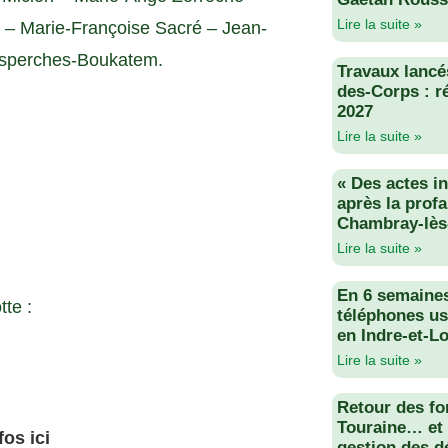
Lire la suite »
e – Marie-Françoise Sacré – Jean-
esperches-Boukatem.
Travaux lancés
des-Corps : r
2027
Lire la suite »
« Des actes i
après la profa
Chambray-lès
Lire la suite »
En 6 semaine
te :
téléphones us
en Indre-et-Lo
Lire la suite »
Retour des fo
Touraine… et 
fos ici
gestion des d