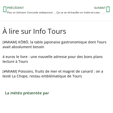
PRÉCÉDENT
SUIVANT
Piou et Johnson Concorde ambiancent la Foire de Tours
Ça va se réchauffer en Indre-et-Loire… mais pas grâce au soleil
À lire sur Info Tours
[#MIAM] KŌBŌ, la table japonaise gastronomique dont Tours
avait absolument besoin
4 euros le livre : une nouvelle adresse pour des bons plans
lecture à Tours
[#MIAM] Poissons, fruits de mer et magret de canard : on a
testé La Chope, restau emblématique de Tours
La météo présentée par