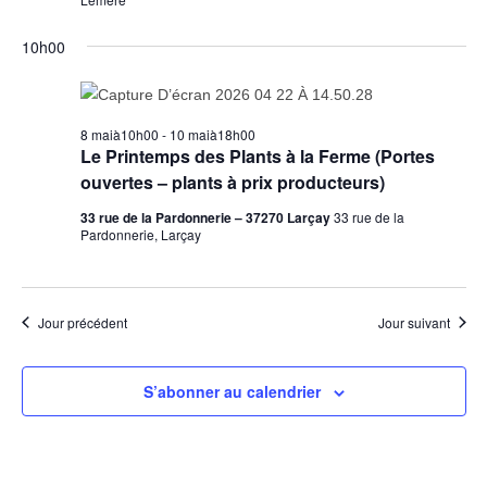
h
o
o
e
n
n
10h00
d
e
n
e
t
e
v
z
n
8 maià10h00
-
10 maià18h00
u
u
a
Le Printemps des Plants à la Ferme (Portes
e
n
ouvertes – plants à prix producteurs)
v
s
e
i
33 rue de la Pardonnerie – 37270 Larçay
33 rue de la
É
d
Pardonnerie, Larçay
g
v
a
a
è
t
n
t
e
Jour précédent
Jour suivant
e
i
.
m
o
e
S’abonner au calendrier
n
n
d
t
e