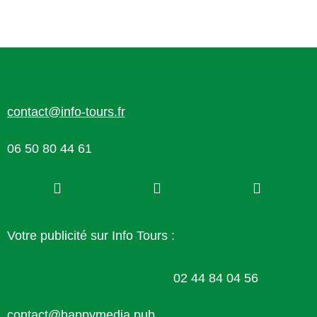
v
u
e
s
É
v
contact@info-tours.fr
è
n
06 50 80 44 61
e
m
e
n
Votre publicité sur Info Tours :
t
s
02 44 84 04 56
contact@happymedia.pub