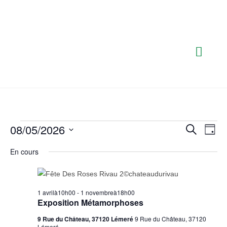
08/05/2026
N
R
R
J
e
a
e
o
S
c
En cours
u
v
h
c
é
r
e
i
l
h
r
g
e
c
e
a
h
1 avrilà10h00
-
1 novembreà18h00
c
r
Exposition Métamorphoses
e
t
t
c
i
9 Rue du Château, 37120 Lémeré
9 Rue du Château, 37120
i
Lémeré