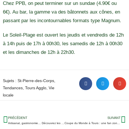
Chez PPB, on peut terminer sur un sundae (4.90€ ou
6€). Au bar, la gamme va des bâtonnets aux cônes, en
passant par les incontournables formats type Magnum.
Le Soleil-Plage est ouvert les jeudis et vendredis de 12h
à 14h puis de 17h à 00h30, les samedis de 12h à 00h30
et les dimanches de 12h à 22h30.
Sujets :
St-Pierre-des-Corps
,
Tendances
,
Tours Agglo
,
Vie
locale
PRÉCÉDENT
SUIVANT
Artisanat, gastronomie… Découvrez les marchés nocturnes de l’été proches de Tours
Coupe du Monde à Tours : une fan zone à la Gloriette si la France va en demi-finale