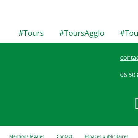
#Tours
#ToursAgglo
#Tou
contac
06 50 
Mentions légales
Contact
Espaces publicitaires