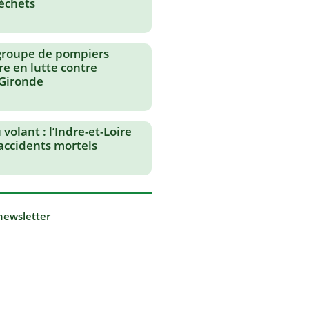
échets
groupe de pompiers
re en lutte contre
 Gironde
volant : l’Indre-et-Loire
 accidents mortels
 newsletter