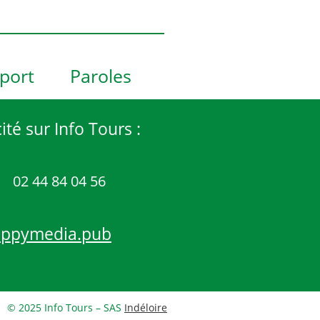
port
Paroles
ité sur Info Tours :
02 44 84 04 56
appymedia.pub
© 2025 Info Tours – SAS
Indéloire