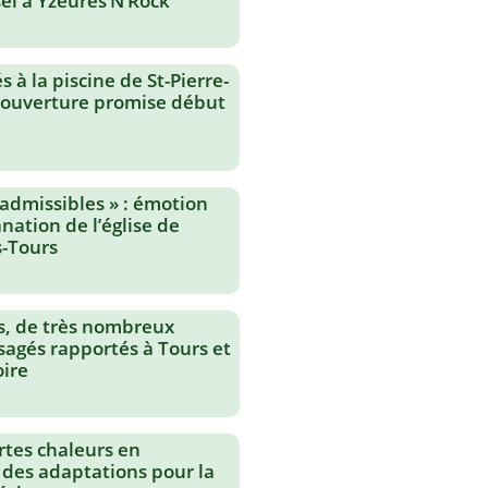
el à Yzeures’N’Rock
 à la piscine de St-Pierre-
réouverture promise début
nadmissibles » : émotion
nation de l’église de
-Tours
s, de très nombreux
agés rapportés à Tours et
oire
rtes chaleurs en
 des adaptations pour la