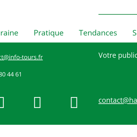
h
o
t
o
raine
Pratique
Tendances
S
V
i
e
Votre public
t@info-tours.fr
w
80 44 61
contact@h