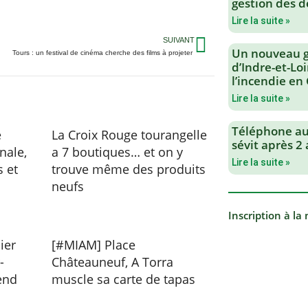
gestion des d
Lire la suite »
SUIVANT
Un nouveau 
Tours : un festival de cinéma cherche des films à projeter
d’Indre-et-Loi
l’incendie en
Lire la suite »
Téléphone au 
e
La Croix Rouge tourangelle
sévit après 2
nale,
a 7 boutiques… et on y
Lire la suite »
s et
trouve même des produits
neufs
Inscription à la
ier
[#MIAM] Place
-
Châteauneuf, A Torra
end
muscle sa carte de tapas