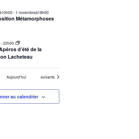
ilà10h00
-
1 novembreà18h00
osition Métamorphoses
0
-
22h00
Apéros d’été de la
son Lacheteau
Évènements
Aujourd’hui
suivants
nner au calendrier