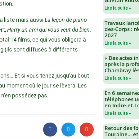
Gaëtan Rouss
stion.
Lire la suite »
a liste mais aussi
La leçon de piano
Travaux lancés
des-Corps : 
rt,
Harry un ami qui vous veut du bien
,
2027
tal 14 films, ce qui vous obligera à
Lire la suite »
g (ils sont diffusés à différents
« Des actes i
après la profa
Chambray-lès
ions… Et si vous tenez jusqu’au bout
Lire la suite »
, au moment où le jour se lèvera. Les
En 6 semaine
s n’en possédez pas.
téléphones us
en Indre-et-L
Lire la suite »
Retour des fo
Touraine… et