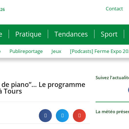
Contact
026
e
Pratique
Tendances
Sport
e
Publireportage
Jeux
[Podcasts] Ferme Expo 2
Suivez l'actuali
on de piano”… Le programme
à Tours
La météo prése