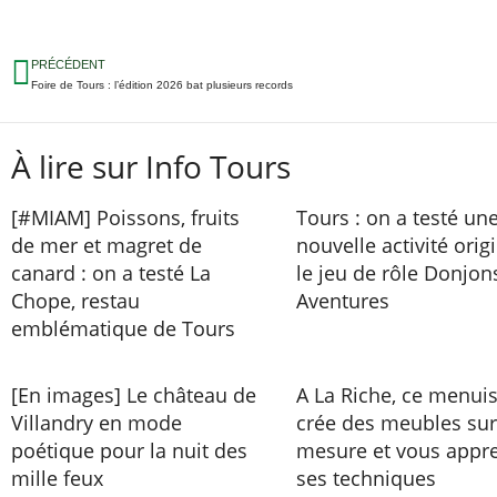
PRÉCÉDENT
Foire de Tours : l’édition 2026 bat plusieurs records
À lire sur Info Tours
[#MIAM] Poissons, fruits
Tours : on a testé un
de mer et magret de
nouvelle activité origi
canard : on a testé La
le jeu de rôle Donjon
Chope, restau
Aventures
emblématique de Tours
[En images] Le château de
A La Riche, ce menuis
Villandry en mode
crée des meubles sur
poétique pour la nuit des
mesure et vous appr
mille feux
ses techniques