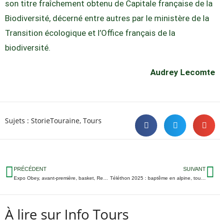
son titre fraîchement obtenu de Capitale française de la
Biodiversité, décerné entre autres par le ministère de la
Transition écologique et l’Office français de la
biodiversité.
Audrey Lecomte
Sujets :
StorieTouraine
,
Tours
PRÉCÉDENT
SUIVANT
Expo Obey, avant-première, basket, Renaissance… 5 sorties avant le week-end en Touraine
Téléthon 2025 : baptême en alpine, tournoi d’échec, soupe à l’oignon… c’est quoi le programme ?
À lire sur Info Tours