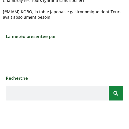
Chambray-lès-Tours (garanti sans spoiler)
[#MIAM] KŌBŌ, la table japonaise gastronomique dont Tours
avait absolument besoin
La météo présentée par
Recherche