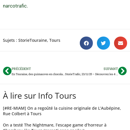
narcotrafic.
Sujets :
StorieTouraine
,
Tours
PRÉCÉDENT
SUIVANT
En Touraine, des guimauves en chocolat vendues au profit des enfants malades
StorieTrafic, 23/11/25 – Découvrez les 4 perturbations des prochains jours à Tours et Rochecorbon
À lire sur Info Tours
[#RE-MIAM] On a regoûté la cuisine originale de L’Aubépine,
Rue Colbert à Tours
On a testé The Nightmare, l’escape game d’horreur à