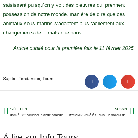
saisissant puisqu’on y voit des pieuvres qui prennent
possession de notre monde, manière de dire que ces
animaux sous-marins s’adaptent plus facilement aux
changements de climats que nous.
Article publié pour la première fois le 11 février 2025.
Sujets :
Tendances
,
Tours
PRÉCÉDENT
SUIVANT
Jusqu’à 38°, vigilance orange canicule, orages et pollution : dure semaine météo en Indre-et-Loire
[#MIAM] A Joué-lès-Tours, un traiteur de sushis aux recettes originales
À lire sur Info Tours