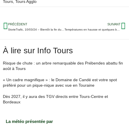
Tours
,
Tours Agglo
PRÉCÉDENT
SUIVANT
StorieTrafic, 10/03/24 – Bientôt la fin du chantier Rue de la Victoire à Tours
Températures en hausse et quelques belles journées cette semaine en Touraine
À lire sur Info Tours
Risque de chute : un arbre remarquable des Prébendes abattu fin
août à Tours
« Un cadre magnifique » : le Domaine de Candé est votre spot
préféré pour un pique-nique avec vue en Touraine
Dès 2027, il y aura des TGV directs entre Tours-Centre et
Bordeaux
La météo présentée par