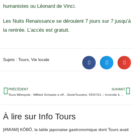
humanistes ou Léonard de Vinci.
Les Nuits Renaissance se déroulent 7 jours sur 7 jusqu’à
la rentrée. L’accès est gratuit.
Sujets :
Tours
,
Vie locale
PRÉCÉDENT
SUIVANT
Tours Métropole : Wilfried Schwartz a officiellement démissionné
StorieTouraine, 05/07/21 – Incendie à Bourgueil ; Expansion du variant Delta ; Election de Miss Indre-et-Loire à Saint-Branchs…
À lire sur Info Tours
[#MIAM] KŌBŌ, la table japonaise gastronomique dont Tours avait