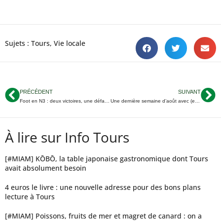
Sujets :
Tours
,
Vie locale
PRÉCÉDENT
SUIVANT
Foot en N3 : deux victoires, une défaite et un nul pour les clubs tourangeaux
Une dernière semaine d’août avec (environ) 70% de soleil en Touraine
À lire sur Info Tours
[#MIAM] KŌBŌ, la table japonaise gastronomique dont Tours
avait absolument besoin
4 euros le livre : une nouvelle adresse pour des bons plans
lecture à Tours
[#MIAM] Poissons, fruits de mer et magret de canard : on a