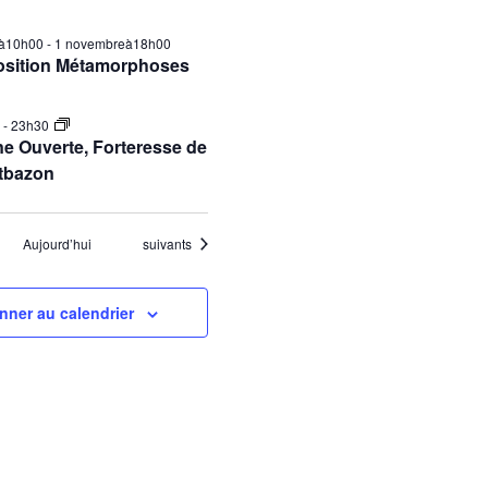
ilà10h00
-
1 novembreà18h00
osition Métamorphoses
0
-
23h30
e Ouverte, Forteresse de
tbazon
Évènements
Aujourd’hui
suivants
nner au calendrier