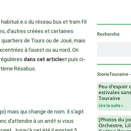
habitué.e.s du réseau bus et tram Fil
ées, d’autres créées et certaines
Recherche
s quartiers de Tours ou de Joué, mais
centrées à l’ouest ou au nord. On
 régulières
dans cet article
et puis ci-
ystème Résabus.
StorieTouraine 
Peu d’espoir 
estivales san
Touraine
Lire la suite »
o) mais qui change de nom. Il s’agit
[Photos du jo
onc d’attendre à un arrêt si vous
Orchestre, Li
jet. Jusqu’à cet été il existait 5