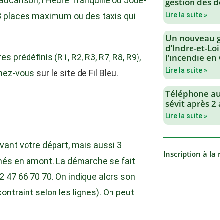
Vaucanson, l’Heure Tranquille ou Joué-
gestion des d
e 8 places maximum ou des taxis qui
Lire la suite »
Un nouveau 
d’Indre-et-Loi
 prédéfinis (R1, R2, R3, R7, R8, R9),
l’incendie en
Lire la suite »
gnez-vous
sur le site de Fil Bleu.
Téléphone au 
sévit après 2
Lire la suite »
vant votre départ, mais aussi 3
Inscription à la
més en amont. La démarche se fait
 02 47 66 70 70. On indique alors son
 contraint selon les lignes). On peut