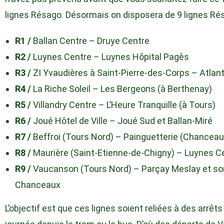
lignes Résago. Désormais on disposera de 9 lignes Ré
R1 /
Ballan Centre – Druye Centre
R2 /
Luynes Centre – Luynes Hôpital Pagès
R3 /
ZI Yvaudières à Saint-Pierre-des-Corps – Atlan
R4 /
La Riche Soleil – Les Bergeons (à Berthenay)
R5 /
Villandry Centre – L’Heure Tranquille (à Tours)
R6 /
Joué Hôtel de Ville – Joué Sud et Ballan-Miré
R7 /
Beffroi (Tours Nord) – Painguetterie (Chanceaux
R8 /
Maurière (Saint-Etienne-de-Chigny) – Luynes C
R9 /
Vaucanson (Tours Nord) – Parçay Meslay et son
Chanceaux
L’objectif est que ces lignes soient reliées à des arrê