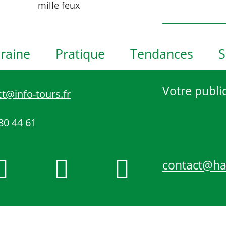
h
mille feux
o
t
o
raine
Pratique
Tendances
S
V
i
e
Votre public
t@info-tours.fr
w
80 44 61
contact@h