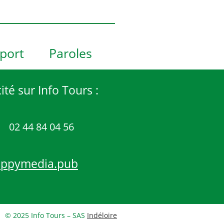
port
Paroles
ité sur Info Tours :
02 44 84 04 56
appymedia.pub
© 2025 Info Tours – SAS
Indéloire