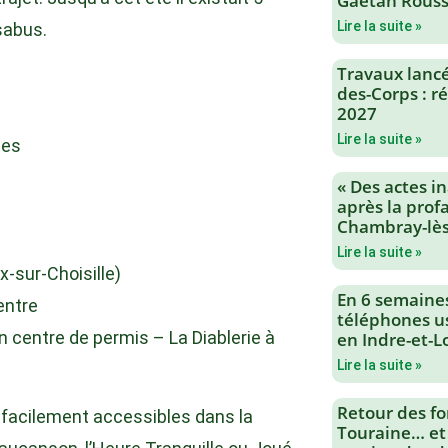
Gaëtan Rouss
Lire la suite »
sabus.
Travaux lancés
des-Corps : 
2027
Lire la suite »
tes
« Des actes i
après la profa
Chambray-lès
Lire la suite »
-sur-Choisille)
En 6 semaine
entre
téléphones us
 centre de permis – La Diablerie à
en Indre-et-L
Lire la suite »
Retour des fo
ts facilement accessibles dans la
Touraine… et