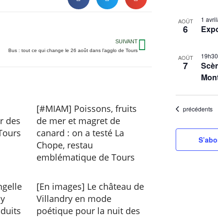
S
L
1 avr
é
AOÛT
6
Exp
i
l
s
SUIVANT
e
Bus : tout ce qui change le 26 août dans l’agglo de Tours
t
19h3
c
AOÛT
7
Scèn
t
o
Mon
i
f
o
e
n
[#MIAM] Poissons, fruits
Évènements
précédents
v
n
r des
de mer et magret de
e
e
Tours
canard : on a testé La
n
S’abo
z
Chope, restau
t
l
emblématique de Tours
s
a
i
d
ngelle
[En images] Le château de
a
n
 y
Villandry en mode
t
P
duits
poétique pour la nuit des
e