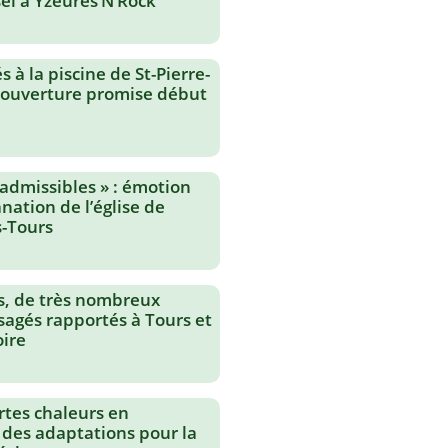
el à Yzeures’N’Rock
 à la piscine de St-Pierre-
réouverture promise début
nadmissibles » : émotion
nation de l’église de
-Tours
s, de très nombreux
agés rapportés à Tours et
oire
rtes chaleurs en
 des adaptations pour la