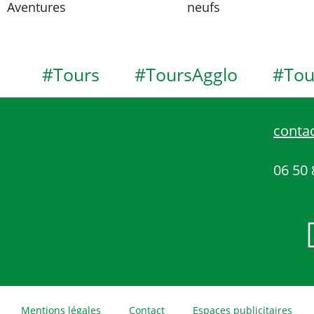
Aventures
neufs
#Tours
#ToursAgglo
#Tou
contac
06 50 
Mentions légales
Contact
Espaces publicitaires