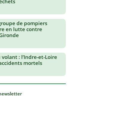
échets
groupe de pompiers
re en lutte contre
 Gironde
volant : l’Indre-et-Loire
 accidents mortels
 newsletter