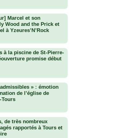
ur] Marcel et son
lly Wood and the Prick et
el à Yzeures’N’Rock
 à la piscine de St-Pierre-
éouverture promise début
nadmissibles » : émotion
nation de l’église de
-Tours
s, de très nombreux
agés rapportés à Tours et
ire