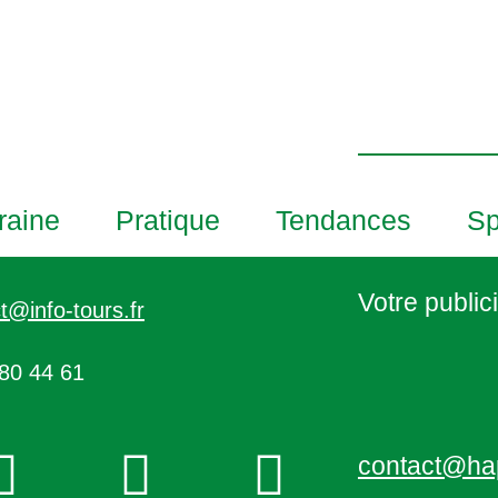
d
i
a
n
t
P
e
h
o
t
o
raine
Pratique
Tendances
Sp
V
i
e
Votre publici
t@info-tours.fr
w
80 44 61
contact@ha