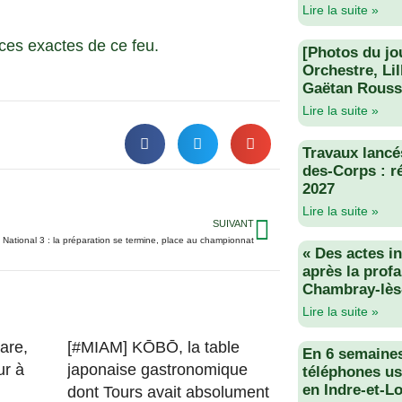
Lire la suite »
ces exactes de ce feu.
[Photos du jo
Orchestre, Li
Gaëtan Rouss
Lire la suite »
Travaux lancés
des-Corps : r
2027
Lire la suite »
SUIVANT
National 3 : la préparation se termine, place au championnat
« Des actes i
après la profa
Chambray-lès
Lire la suite »
are,
[#MIAM] KŌBŌ, la table
En 6 semaine
ur à
japonaise gastronomique
téléphones us
en Indre-et-Lo
dont Tours avait absolument