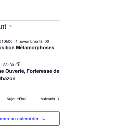
nt
ilà10h00
-
1 novembreà18h00
osition Métamorphoses
0
-
23h30
e Ouverte, Forteresse de
tbazon
Évènements
Aujourd’hui
suivants
nner au calendrier