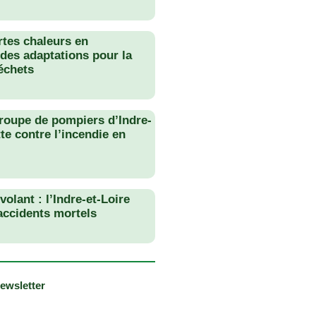
rtes chaleurs en
des adaptations pour la
échets
roupe de pompiers d’Indre-
tte contre l’incendie en
olant : l’Indre-et-Loire
 accidents mortels
newsletter