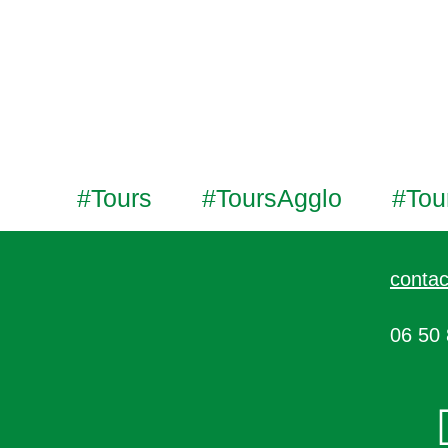
#Tours
#ToursAgglo
#Tou
contac
06 50 