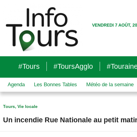
VENDREDI 7 AOÛT, 2
#Tours
#ToursAgglo
#Tourain
Agenda
Les Bonnes Tables
Météo de la semaine
Tours
,
Vie locale
Un incendie Rue Nationale au petit mat