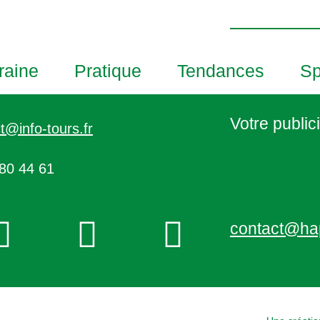
h
o
t
o
raine
Pratique
Tendances
Sp
V
i
e
Votre publici
t@info-tours.fr
w
80 44 61
contact@ha