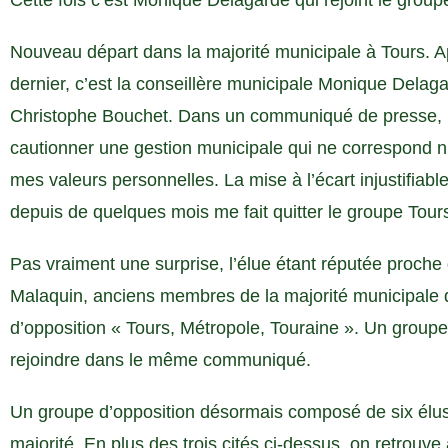
Cette fois c’est Monique Delagarde qui rejoint le gro
Nouveau départ dans la majorité municipale à Tours. A
dernier, c’est la conseillère municipale Monique Delag
Christophe Bouchet. Dans un communiqué de presse, l’é
cautionner une gestion municipale qui ne correspond ni
mes valeurs personnelles. La mise à l’écart injustifiabl
depuis de quelques mois me fait quitter le groupe Tou
Pas vraiment une surprise, l’élue étant réputée proch
Malaquin, anciens membres de la majorité municipale 
d’opposition « Tours, Métropole, Touraine ». Un gro
rejoindre dans le même communiqué.
Un groupe d’opposition désormais composé de six élu
majorité. En plus des trois cités ci-dessus, on retrouve