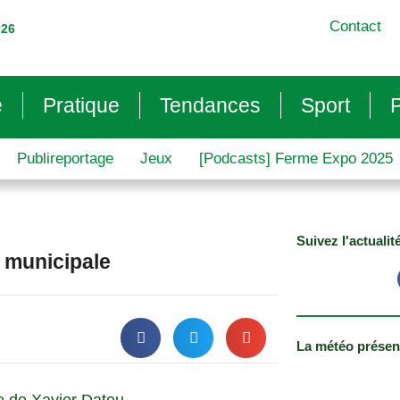
Contact
026
e
Pratique
Tendances
Sport
P
Publireportage
Jeux
[Podcasts] Ferme Expo 2025
Suivez l'actualit
é municipale
La météo présen