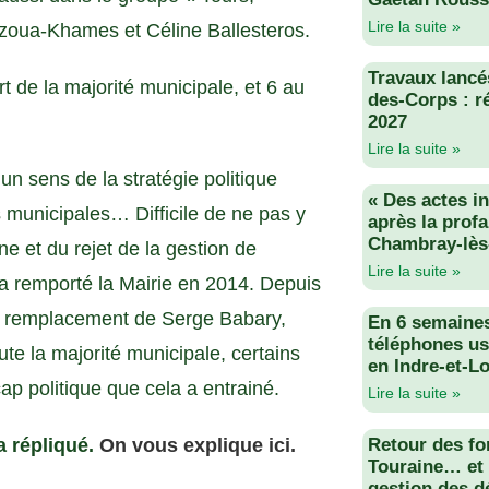
Lire la suite »
azoua-Khames et Céline Ballesteros.
Travaux lancés
t de la majorité municipale, et 6 au
des-Corps : r
2027
Lire la suite »
n sens de la stratégie politique
« Des actes i
s municipales… Difficile de ne pas y
après la profa
Chambray-lès
 et du rejet de la gestion de
Lire la suite »
 a remporté la Mairie en 2014. Depuis
en remplacement de Serge Babary,
En 6 semaine
téléphones us
ute la majorité municipale, certains
en Indre-et-Lo
p politique que cela a entrainé.
Lire la suite »
a répliqué.
On vous explique ici.
Retour des fo
Touraine… et 
gestion des d