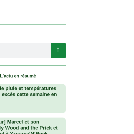
 L'actu en résumé
de pluie et températures
s excès cette semaine en
ur] Marcel et son
lly Wood and the Prick et
el à Yzeures’N’Rock