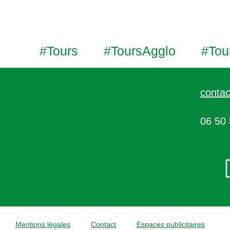
#Tours
#ToursAgglo
#Tou
contac
06 50 
Mentions légales
Contact
Espaces publicitaires