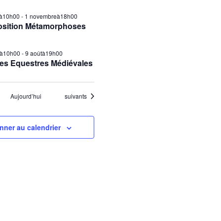
ilà10h00
-
1 novembreà18h00
osition Métamorphoses
tà10h00
-
9 aoûtà19h00
es Equestres Médiévales
Évènements
Aujourd’hui
suivants
nner au calendrier