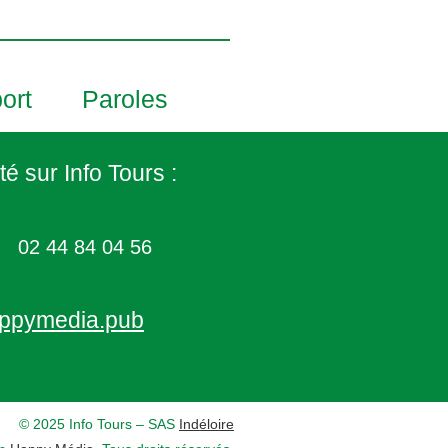
ort
Paroles
té sur Info Tours :
02 44 84 04 56
ppymedia.pub
© 2025 Info Tours – SAS
Indéloire