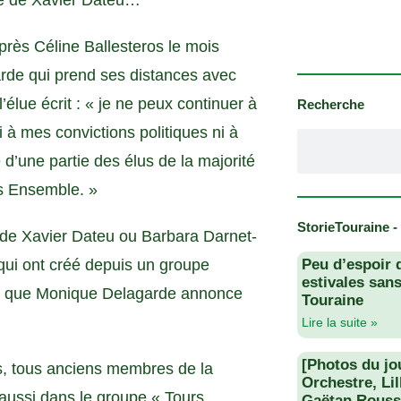
upe de Xavier Dateu…
près Céline Ballesteros le mois
arde qui prend ses distances avec
lue écrit : « je ne peux continuer à
Recherche
 à mes convictions politiques ni à
e d’une partie des élus de la majorité
rs Ensemble. »
StorieTouraine -
e de Xavier Dateu ou Barbara Darnet-
qui ont créé depuis un groupe
Peu d’espoir 
estivales san
upe que Monique Delagarde annonce
Touraine
Lire la suite »
[Photos du jo
s, tous anciens membres de la
Orchestre, Li
 aussi dans le groupe « Tours,
Gaëtan Rouss