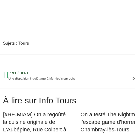
Sujets :
Tours
PRÉCÉDENT
Une disparition inquiétante à Montlouis-sur-Loire
D
À lire sur Info Tours
[#RE-MIAM] On a regoûté
On a testé The Nightm
la cuisine originale de
l’escape game d’horre
L’Aubépine, Rue Colbert à
Chambray-lès-Tours