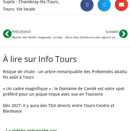
Sujets :
Chambray-lès-Tours
,
Tours
,
Vie locale
PRÉCÉDENT
SUIVANT
Marche des fiertés, baignade, cocktails : ce qu’on vous conseille ce week-end en Touraine
Deux élus d’Indre-et-Loire signent une tribune pour unir gauche et écologie
À lire sur Info Tours
Risque de chute : un arbre remarquable des Prébendes abattu
fin août à Tours
« Un cadre magnifique » : le Domaine de Candé est votre spot
préféré pour un pique-nique avec vue en Touraine
Dès 2027, il y aura des TGV directs entre Tours-Centre et
Bordeaux
La météo présentée par