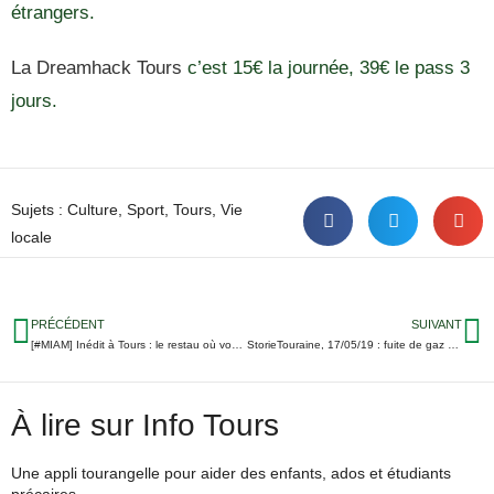
étrangers.
La Dreamhack Tours
c’est 15€ la journée, 39€ le pass 3
jours.
Sujets :
Culture
,
Sport
,
Tours
,
Vie
locale
PRÉCÉDENT
SUIVANT
[#MIAM] Inédit à Tours : le restau où vous pouvez aussi passer en cuisine
StorieTouraine, 17/05/19 : fuite de gaz à Tours-Nord, dernier match pour le TFC…
À lire sur Info Tours
Une appli tourangelle pour aider des enfants, ados et étudiants
précaires