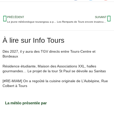
PRÉCÉDENT
SUIVANT
Le jeune météorologue tourangeau a présenté un bulletin pour France 2
Les Remparts de Tours encore invaincus en D1 de hockey
À lire sur Info Tours
Dès 2027, il y aura des TGV directs entre Tours-Centre et
Bordeaux
Résidence étudiante, Maison des Associations XXL, halles
gourmandes… Le projet de la tour St Paul se dévoile au Sanitas
[#RE-MIAM] On a regoûté la cuisine originale de L’Aubépine, Rue
Colbert à Tours
La météo présentée par