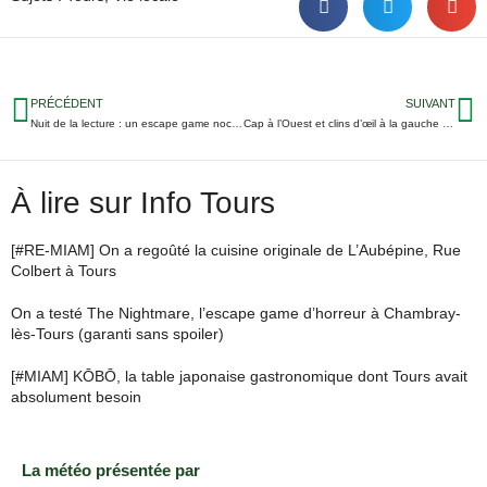
PRÉCÉDENT
SUIVANT
Nuit de la lecture : un escape game nocturne à Montlouis-sur-Loire
Cap à l’Ouest et clins d’œil à la gauche : le maire de La Riche fidèle à sa boussole
À lire sur Info Tours
[#RE-MIAM] On a regoûté la cuisine originale de L’Aubépine, Rue
Colbert à Tours
On a testé The Nightmare, l’escape game d’horreur à Chambray-
lès-Tours (garanti sans spoiler)
[#MIAM] KŌBŌ, la table japonaise gastronomique dont Tours avait
absolument besoin
La météo présentée par