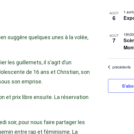
S
L
1 avr
é
AOÛT
6
Exp
i
l
s
e
t
19h3
c
AOÛT
 en suggère quelques unes à la volée,
7
Scèn
t
o
Mon
i
f
o
e
r les guillemets, il s’agit d’un
n
Évènements
précédents
v
adolescente de 16 ans et Christian, son
n
e
e
 sous son emprise.
n
S’abo
z
t
l
on et prix libre ensuite. La réservation
s
a
i
d
a
n
di soir, pour nous faire partager les
t
P
hemin entre rap et féminisme. La
e