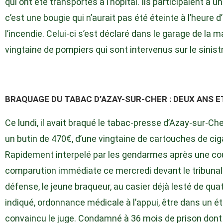
qui ont été transportés à l’hôpital. Ils participaient à u
c’est une bougie qui n’aurait pas été éteinte à l’heure d
l’incendie. Celui-ci s’est déclaré dans le garage de la m
vingtaine de pompiers qui sont intervenus sur le sinist
BRAQUAGE DU TABAC D’AZAY-SUR-CHER : DEUX ANS E
Ce lundi, il avait braqué le tabac-presse d’Azay-sur-C
un butin de 470€, d’une vingtaine de cartouches de ciga
Rapidement interpelé par les gendarmes après une cours
comparution immédiate ce mercredi devant le tribunal 
défense, le jeune braqueur, au casier déjà lesté de qua
indiqué, ordonnance médicale à l’appui, être dans un é
convaincu le juge. Condamné à 36 mois de prison dont 6