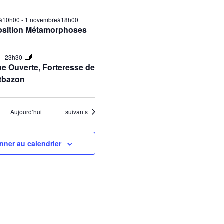
ilà10h00
-
1 novembreà18h00
osition Métamorphoses
0
-
23h30
e Ouverte, Forteresse de
tbazon
Évènements
Aujourd’hui
suivants
nner au calendrier