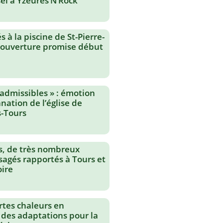
el à Yzeures’N’Rock
 à la piscine de St-Pierre-
réouverture promise début
nadmissibles » : émotion
nation de l’église de
-Tours
s, de très nombreux
agés rapportés à Tours et
oire
rtes chaleurs en
 des adaptations pour la