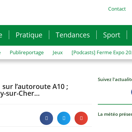
Contact
e
Pratique
Tendances
Sport
e
Publireportage
Jeux
[Podcasts] Ferme Expo 2
Suivez l'actuali
 sur l’autoroute A10 ;
ay-sur-Cher…
La météo prése