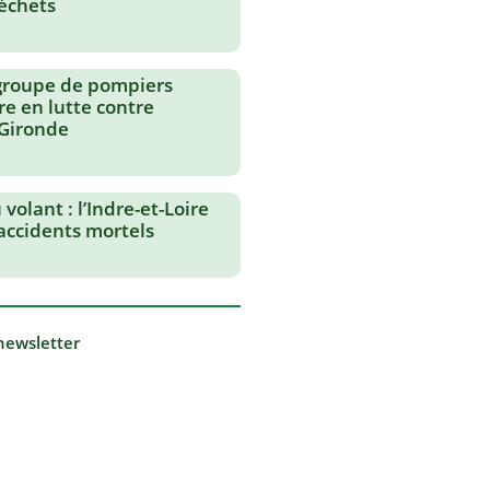
échets
groupe de pompiers
re en lutte contre
 Gironde
volant : l’Indre-et-Loire
 accidents mortels
 newsletter