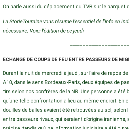
On parle aussi du déplacement du TVB sur le parquet
La StorieTouraine vous résume l’essentiel de l’info en Indr
nécessaire. Voici l’édition de ce jeudi
––––––––––––––––––
ECHANGE DE COUPS DE FEU ENTRE PASSEURS DE MIG
Durant la nuit de mercredi à jeudi, sur l’aire de repos d
A10, dans le sens Bordeaux-Paris, deux équipes de p
tirs selon nos confrères de la NR. Une personne a été b
qu’une telle confrontation a lieu au même endroit. En ef
douilles de balles avaient été retrouvées au sol, selo
entre passeurs rivaux, qui seraient d’origine iranienne,
précise, tandis qu’une information judiciaire a été ouve