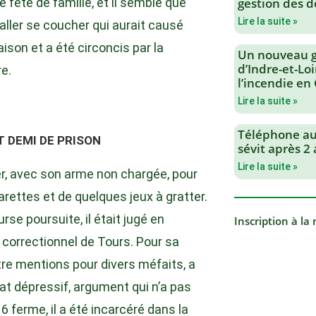
ne fête de famille, et il semble que
gestion des d
Lire la suite »
’aller se coucher qui aurait causé
aison et a été circoncis par la
Un nouveau 
d’Indre-et-Loi
re.
l’incendie en
Lire la suite »
Téléphone au 
T DEMI DE PRISON
sévit après 2
Lire la suite »
her, avec son arme non chargée, pour
rettes et de quelques jeux à gratter.
e poursuite, il était jugé en
Inscription à la
correctionnel de Tours. Pour sa
tre mentions pour divers méfaits, a
tat dépressif, argument qui n’a pas
 ferme, il a été incarcéré dans la