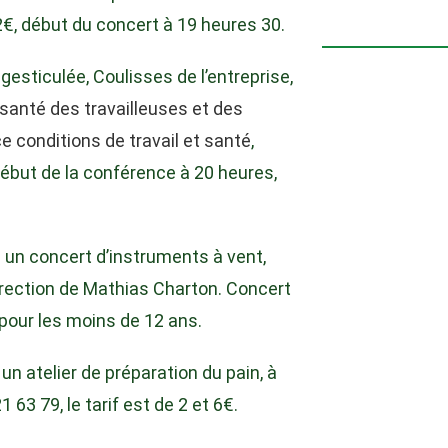
h
2€, début du concert à 19 heures 30.
o
t
gesticulée, Coulisses de l’entreprise,
o
a santé des travailleuses et des
V
 conditions de travail et santé
,
i
, début de la conférence à 20 heures,
e
w
e un concert d’instruments à vent,
rection de Mathias Charton. Concert
t pour les moins de 12 ans.
 un atelier de préparation du pain, à
 63 79, le tarif est de 2 et 6€.