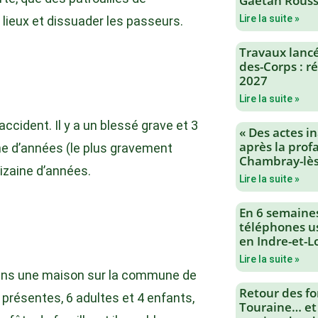
Gaëtan Rouss
Lire la suite »
lieux et dissuader les passeurs.
Travaux lancés
des-Corps : 
2027
Lire la suite »
accident. Il y a un blessé grave et 3
« Des actes i
après la profa
ne d’années (le plus gravement
Chambray-lès
dizaine d’années.
Lire la suite »
En 6 semaine
téléphones us
en Indre-et-L
Lire la suite »
é dans une maison sur la commune de
Retour des fo
présentes, 6 adultes et 4 enfants,
Touraine… et