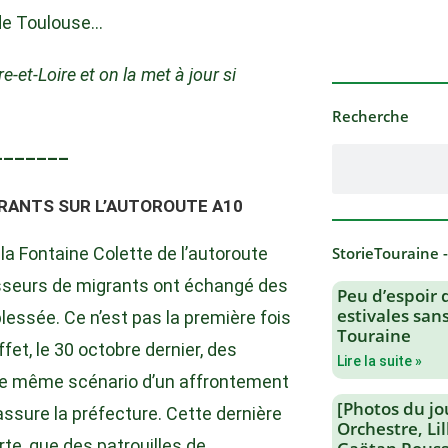
 de Toulouse…
e-et-Loire et on la met à jour si
Recherche
–––––––
RANTS SUR L’AUTOROUTE A10
e la Fontaine Colette de l’autoroute
StorieTouraine 
asseurs de migrants ont échangé des
Peu d’espoir 
estivales san
lessée. Ce n’est pas la première fois
Touraine
fet, le 30 octobre dernier, des
Lire la suite »
n le même scénario d’un affrontement
[Photos du jo
 assure la préfecture. Cette dernière
Orchestre, Li
rte, que des patrouilles de