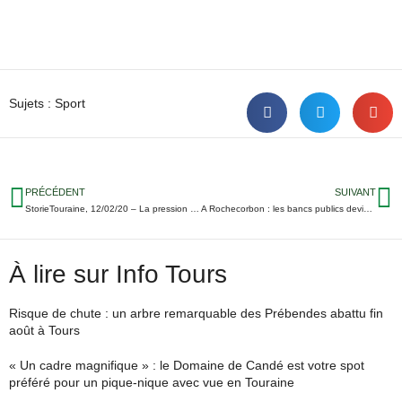
Sujets :
Sport
PRÉCÉDENT
SUIVANT
StorieTouraine, 12/02/20 – La pression des avocats continue ; Le wifi public gratuit arrive en zone rurale ; Le TVB sous pression en Ligue des Champions…
A Rochecorbon : les bancs publics deviennent oeuvres d’art
À lire sur Info Tours
Risque de chute : un arbre remarquable des Prébendes abattu fin
août à Tours
« Un cadre magnifique » : le Domaine de Candé est votre spot
préféré pour un pique-nique avec vue en Touraine