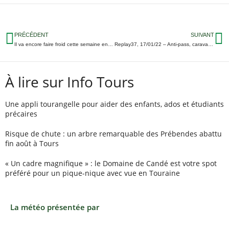
PRÉCÉDENT
SUIVANT
Il va encore faire froid cette semaine en Touraine (et parfois beau)
Replay37, 17/01/22 – Anti-pass, caravane de vœux et présidentielle… 3 infos qui ont marqué le week-end
À lire sur Info Tours
Une appli tourangelle pour aider des enfants, ados et étudiants
précaires
Risque de chute : un arbre remarquable des Prébendes abattu
fin août à Tours
« Un cadre magnifique » : le Domaine de Candé est votre spot
préféré pour un pique-nique avec vue en Touraine
La météo présentée par