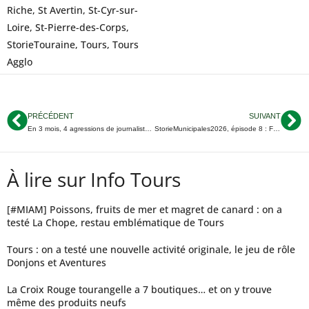
Riche
,
St Avertin
,
St-Cyr-sur-
Loire
,
St-Pierre-des-Corps
,
StorieTouraine
,
Tours
,
Tours
Agglo
PRÉCÉDENT
SUIVANT
En 3 mois, 4 agressions de journalistes à Tours : soutien à nos confrères d’Ici Touraine
StorieMunicipales2026, épisode 8 : Frédéric Augis candidat à Joué-lès-Tours, Wilfried Schwartz se lance à La Riche, une nouvelle liste annoncée à Tours…
À lire sur Info Tours
[#MIAM] Poissons, fruits de mer et magret de canard : on a
testé La Chope, restau emblématique de Tours
Tours : on a testé une nouvelle activité originale, le jeu de rôle
Donjons et Aventures
La Croix Rouge tourangelle a 7 boutiques… et on y trouve
même des produits neufs