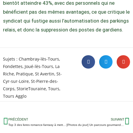
bientôt atteindre 43%, avec des personnels qui ne
bénéficient pas des mêmes avantages, ce que critique le
syndicat qui fustige aussi l’automatisation des parkings
relais, et donc la suppression des postes de gardiens.
Sujets :
Chambray-lès-Tours
,
Fondettes
,
Joué-lès-Tours
,
La
Riche
,
Pratique
,
St Avertin
,
St-
Cyr-sur-Loire
,
St-Pierre-des-
Corps
,
StorieTouraine
,
Tours
,
Tours Agglo
PRÉCÉDENT
SUIVANT
Top 3 des livres romance-fantasy à mettre sous le sapin par Serpent de Lune à Tours
[Photos du jour] Un parcours gourmand à dévorer des yeux au Château d’Azay-le-Rideau